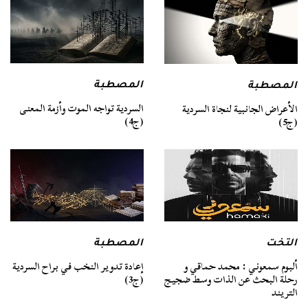
المصطبة
المصطبة
السردية تواجه الموت وأزمة المعنى
الأعراض الجانبية لنجاة السردية
(ج4)
(ج5)
التخت
المصطبة
ألبوم سمعوني : محمد حماقي و
إعادة تدوير النخب في براح السردية
رحلة البحث عن الذات وسط ضجيج
(ج3)
التريند