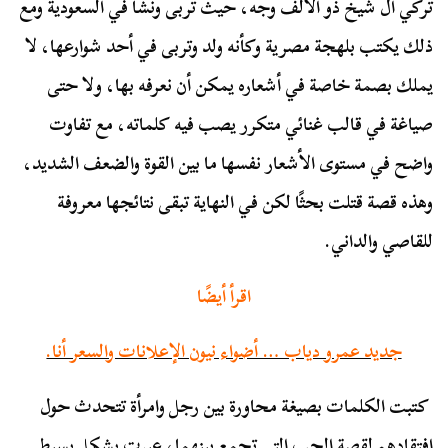
تركي آل شيخ ذو الألف وجه، حيث تربى ونشأ في السعودية ومع
ذلك يكتب بلهجة مصرية وكأنه ولد وتربى في أحد شوارعها، لا
يملك بصمة خاصة في أشعاره يمكن أن نعرفه بها، ولا حتى
صياغة في قالب غنائي متكرر يصب فيه كلماته، مع تفاوت
واضح في مستوى الأشعار نفسها ما بين القوة والضعف الشديد،
وهذه قصة قتلت بحثًا لكن
في النهاية تبقى نتائجها معروفة
للقاصي والداني.
اقرأ أيضًا
جديد عمرو دياب … أضواء نيون الإعلانات والسعر أنا.
كتبت الكلمات بصيغة محاورة بين رجل وامرأة تتحدث حول
افتقادهم لقصة الحب التي تجمع بينهما، عبرت بشكل بسيط