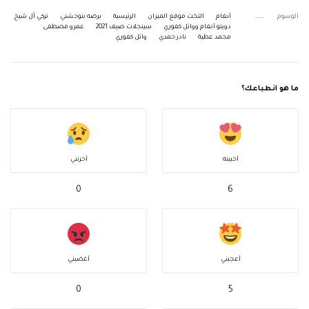
الوسوم
أنغام
التخت موقع الميزان
الرئيسية
برضه بتوحشني
تركي اّل شيخ
دويتو أنغام ووائل كفوري
سينجلات صيف 2021
عمرو مصطفى
محمد عطية
نادر حمدي
وائل كفوري
ما هو انطباعك؟
أحببته
أحزنني
0
6
أعجبني
أغضبني
0
5