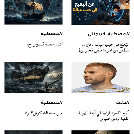
المصطبة
المصطبة
,
خردواتي
كلنا سفينة ثيسوس ج7
البُعبُع في جيب عيالنا.. فإزاي
نتطمن من غير ما نبقى مُخبرين؟
التخت
المصطبة
ألبوم القمر: قراءة في أزمة الهوية
مين معاه الشاكوش؟ ج6
الفنية لرامي صبري