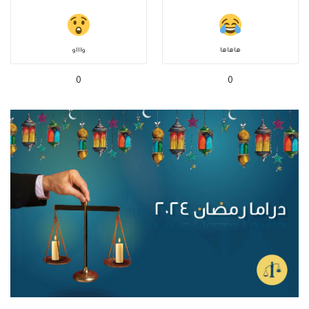
هاهاها
واااو
0
0