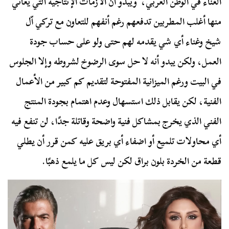
الغناء في الوطن العربي، ويبدو أن الأزمات الإنتاجية التي يعاني
منها أغلب المطربين تدفعهم رغم أنفهم للتعاون مع تركي اّل
شيخ وغناء أي شي يقدمه لهم حتى ولو على حساب جودة
العمل، ولكن يبدو أنه لا حل سوى الرضوخ لشروطه وإلا الجلوس
في البيت ورغم الميزانية المفتوحة لتقديم كم كبير من الأعمال
الفنية، لكن يقابل ذلك استسهال وعدم اهتمام بجودة المنتج
الفني الذي يخرج بمشاكل فنية واضحة وقاتلة جدًا، لن تنفع فيه
أي محاولات تلميع أو اضفاء أي بريق عليه كمن قرر أن يطلي
قطعة من الخردة بلون براق لكن ليس كل ما يلمع ذهبًا.