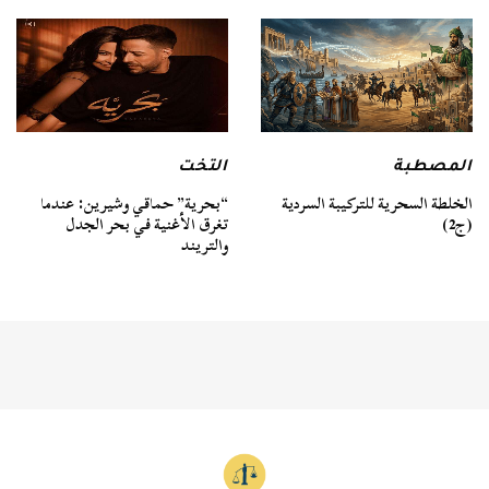
المصطبة
التخت
الخلطة السحرية للتركيبة السردية
“بحرية” حماقي وشيرين: عندما
(ج2)
تغرق الأغنية في بحر الجدل
والتريند