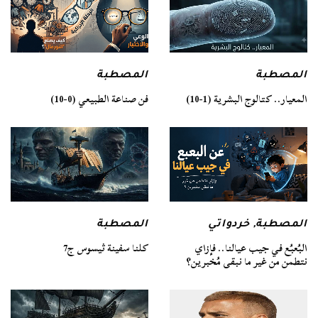
المصطبة
المصطبة
فن صناعة الطبيعي (0-10)
المعيار.. كتالوج البشرية (1-10)
المصطبة
المصطبة
,
خردواتي
كلنا سفينة ثيسوس ج7
البُعبُع في جيب عيالنا.. فإزاي
نتطمن من غير ما نبقى مُخبرين؟