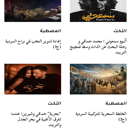
التخت
المصطبة
ألبوم سمعوني : محمد حماقي و
إعادة تدوير النخب في براح السردية
رحلة البحث عن الذات وسط ضجيج
(ج3)
التريند
المصطبة
التخت
الخلطة السحرية للتركيبة السردية
“بحرية” حماقي وشيرين: عندما
(ج2)
تغرق الأغنية في بحر الجدل
والتريند