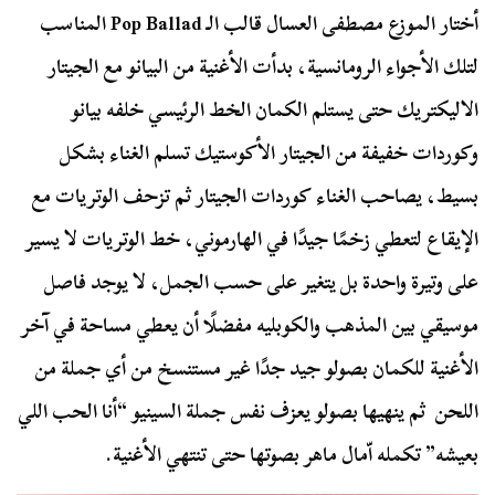
أختار الموزع مصطفى العسال قالب الـ Pop Ballad المناسب
لتلك الأجواء الرومانسية، بدأت الأغنية من البيانو مع الجيتار
الاليكتريك حتى يستلم الكمان الخط الرئيسي خلفه بيانو
وكوردات خفيفة من الجيتار الأكوستيك تسلم الغناء بشكل
بسيط، يصاحب الغناء كوردات الجيتار ثم تزحف الوتريات مع
الإيقاع لتعطي زخمًا جيدًا في الهارموني، خط الوتريات لا يسير
على وتيرة واحدة بل يتغير على حسب الجمل، لا يوجد فاصل
موسيقي بين المذهب والكوبليه مفضلًا أن يعطي مساحة في آخر
الأغنية للكمان بصولو جيد جدًا غير مستنسخ من أي جملة من
اللحن ثم ينهيها بصولو يعزف نفس جملة السينيو “أنا الحب اللي
بعيشه” تكمله اّمال ماهر بصوتها حتى تنتهي الأغنية.