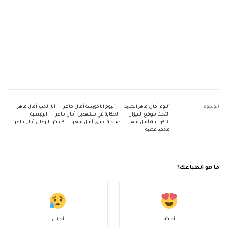
الوسوم
ألبوم اّمال ماهر الجديد
ألبوم انا كويسة اّمال ماهر
أنا الحب اّمال ماهر
التخت موقع الميزان
الحكاية في مشهدين اّمال ماهر
الرئيسية
انا كويسة اّمال ماهر
صاحبة عمرى اّمال ماهر
كسبتوا الرهان اّمال ماهر
محمد عطية
ما هو انطباعك؟
أحببته
أحزنني