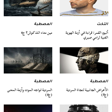
التخت
المصطبة
ألبوم القمر: قراءة في أزمة الهوية
مين معاه الشاكوش؟ ج6
الفنية لرامي صبري
المصطبة
المصطبة
السردية تواجه الموت وأزمة المعنى
الأعراض الجانبية لنجاة السردية
(ج4)
(ج5)