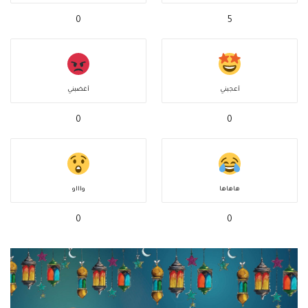
0
5
أعجبني
أغضبني
0
0
هاهاها
واااو
0
0