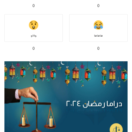
0
0
هاهاها
واااو
0
0