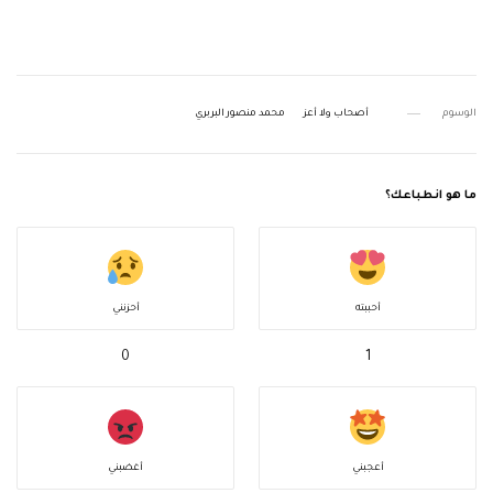
الوسوم
أصحاب ولا أعز
محمد منصور البربري
ما هو انطباعك؟
أحببته
أحزنني
0
1
أعجبني
أغضبني