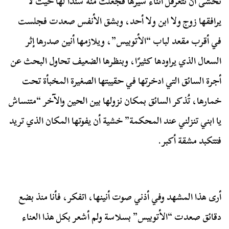
تخشى أن تتعرقل أثناء سيرها فجعلت منه سندًا لها حيث لا
يرافقها زوج ولا ابن ولا أحد، وبشق الأنفس صعدت فجلست
في أقرب مقعد لباب “الأتوبيس”، ويلازمها أنين صدرها إثر
السعال الذي يراودها كثيرًا، وبنظرها الضعيف تحاول البحث عن
أجرة السائق التي ادخرتها في حقيبتها الصغيرة المخبأة تحت
خمارها، تُذكر السائق بمكان نزولها بين الحين والآخر “متنساش
يا ابني تنزلني عند المحكمة” خشية أن يفوتها المكان الذي تريد
فتتكبد مشقة أكبر.
أرى هذا المشهد وفي أذني صوت أنينها، اتفكر، فأنا منذ بضع
دقائق صعدت “الأتوبيس” بسلاسة ولم أشعر بكل هذا العناء