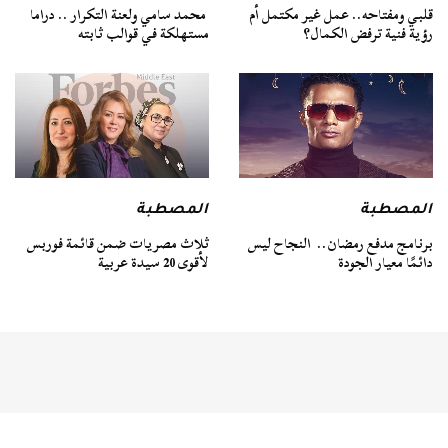
قلبي ومفتاحه.. عمل غير مكتمل أم
محمد سامي ولعنة التكرار .. دراما
رؤية فنية ترفض الكمال؟
مستهلكة في قوالب ثابته
المصطبة
المصطبة
ثلاث مصريات ضمن قائمة فوربس
برنامج مدفع رمضان.. النجاح ليس
لأقوى 20 سيدة عربية
دائمًا معيار الجودة