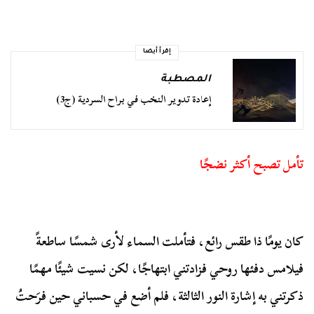
إقرأ أيضا
المصطبة
إعادة تدوير النخب في براح السردية (ج3)
تأمل تصبح أكثر نضجًا
كان يومًا ذا طقس رائع، فتأملت السماء لأرى شمسًا ساطعةً
فيلامس دفئها روحي فزادتني ابتهاجًا، لكن نسيت شيئًا مهمًا
ذكرتني به إشارة النور الثالثة، فلم أضع في حسباني حين فرَحتُ