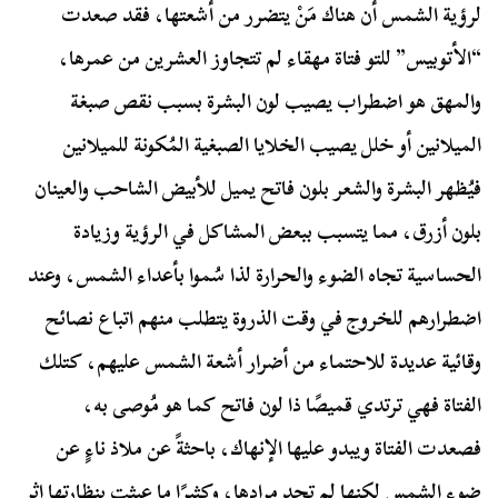
لرؤية الشمس أن هناك مَنْ يتضرر من أشعتها، فقد صعدت
“الأتوبيس” للتو فتاة مهقاء لم تتجاوز العشرين من عمرها،
والمهق هو اضطراب يصيب لون البشرة بسبب نقص صبغة
الميلانين أو خلل يصيب الخلايا الصبغية المُكونة للميلانين
فيُظهر البشرة والشعر بلون فاتح يميل للأبيض الشاحب والعينان
بلون أزرق، مما يتسبب ببعض المشاكل في الرؤية وزيادة
الحساسية تجاه الضوء والحرارة لذا سُموا بأعداء الشمس، وعند
اضطرارهم للخروج في وقت الذروة يتطلب منهم اتباع نصائح
وقائية عديدة للاحتماء من أضرار أشعة الشمس عليهم، كتلك
الفتاة فهي ترتدي قميصًا ذا لون فاتح كما هو مُوصى به،
فصعدت الفتاة ويبدو عليها الإنهاك، باحثةً عن ملاذ ناءٍ عن
ضوء الشمس لكنها لم تجد مرادها، وكثيرًا ما عبثت بنظارتها إثر