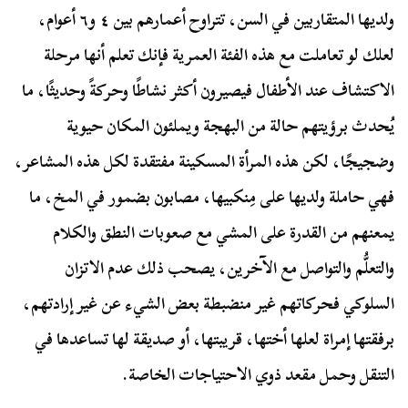
ولديها المتقاربين في السن، تتراوح أعمارهم بين ٤ و٦ أعوام،
لعلك لو تعاملت مع هذه الفئة العمرية فإنك تعلم أنها مرحلة
الاكتشاف عند الأطفال فيصيرون أكثر نشاطًا وحركةً وحديثًا، ما
يُحدث برؤيتهم حالة من البهجة ويملئون المكان حيوية
وضجيجًا، لكن هذه المرأة المسكينة مفتقدة لكل هذه المشاعر،
فهي حاملة ولديها على مِنكبيها، مصابون بضمور في المخ، ما
يمعنهم من القدرة على المشي مع صعوبات النطق والكلام
والتعلُّم والتواصل مع الآخرين، يصحب ذلك عدم الاتزان
السلوكي فحركاتهم غير منضبطة بعض الشيء عن غير إرادتهم،
برفقتها إمراة لعلها أختها، قريبتها، أو صديقة لها تساعدها في
التنقل وحمل مقعد ذوي الاحتياجات الخاصة.