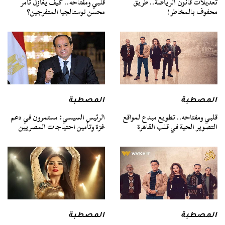
تعديلات قانون الرياضة.. طريق
قلبي ومفتاحه.. كيف يغازل تامر
محفوف بالمخاطر!
محسن نوستالجيا المتفرجين؟
المصطبة
المصطبة
قلبي ومفتاحه.. تطويع مبدع لمواقع
الرئيس السيسي: مستمرون في دعم
التصوير الحية في قلب القاهرة
غزة وتأمين احتياجات المصريين
المصطبة
المصطبة