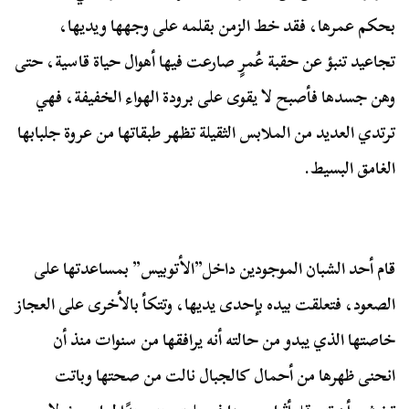
بحكم عمرها، فقد خط الزمن بقلمه على وجهها ويديها،
تجاعيد تنبؤ عن حقبة عُمرٍ صارعت فيها أهوال حياة قاسية، حتى
وهن جسدها فأصبح لا يقوى على برودة الهواء الخفيفة، فهي
ترتدي العديد من الملابس الثقيلة تظهر طبقاتها من عروة جلبابها
الغامق البسيط.
قام أحد الشبان الموجودين داخل”الأتوبيس” بمساعدتها على
الصعود، فتعلقت بيده بإحدى يديها، وتتكأ بالأخرى على العجاز
خاصتها الذي يبدو من حالته أنه يرافقها من سنوات منذ أن
انحنى ظهرها من أحمال كالجبال نالت من صحتها وباتت