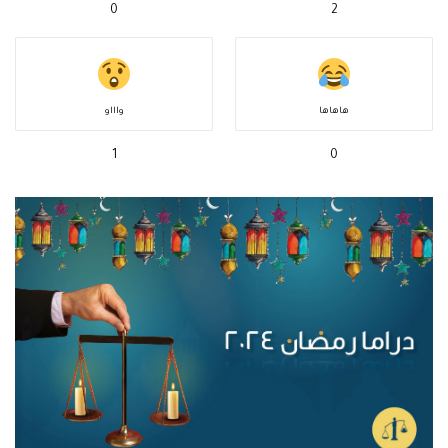
0
2
هاهاها
واااو
1
0