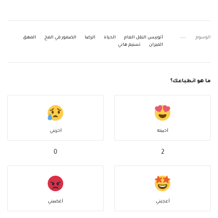
الوسوم
أتوبيس النقل العام
الحياة
الرضا
الضمور في المخ
المهق
الميزان
تسنيم هاني
ما هو انطباعك؟
أحببته
أحزنني
0
2
أعجبني
أغضبني