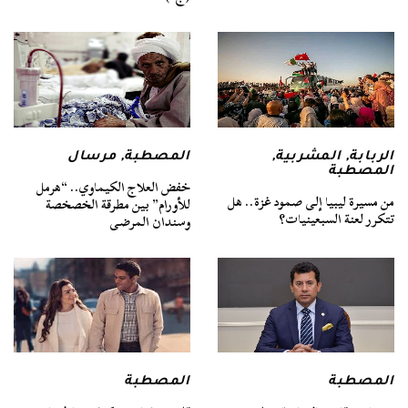
الربابة
,
المشربية
,
المصطبة
,
مرسال
المصطبة
خفض العلاج الكيماوي.. “هرمل
من مسيرة ليبيا إلى صمود غزة.. هل
للأورام” بين مطرقة الخصخصة
تتكرر لعنة السبعينيات؟
وسندان المرضى
المصطبة
المصطبة