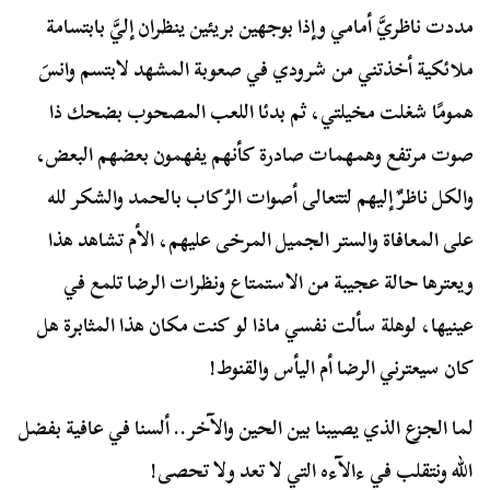
مددت ناظريَّ أمامي وإذا بوجهين بريئين ينظران إليَّ بابتسامة
ملائكية أخذتني من شرودي في صعوبة المشهد لابتسم وانسَ
همومًا شغلت مخيلتي، ثم بدئا اللعب المصحوب بضحك ذا
صوت مرتفع وهمهمات صادرة كأنهم يفهمون بعضهم البعض،
والكل ناظرٌ إليهم لتتعالى أصوات الرُكاب بالحمد والشكر لله
على المعافاة والستر الجميل المرخى عليهم، الأم تشاهد هذا
ويعترها حالة عجيبة من الاستمتاع ونظرات الرضا تلمع في
عينيها، لوهلة سألت نفسي ماذا لو كنت مكان هذا المثابرة هل
كان سيعترني الرضا أم اليأس والقنوط!
لما الجزع الذي يصيبنا بين الحين والآخر.. ألسنا في عافية بفضل
الله ونتقلب في ءالآءه التي لا تعد ولا تحصى!