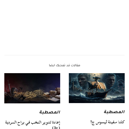
مقالات قد تعجبك ايضا
المصطبة
المصطبة
كلنا سفينة ثيسوس ج7
إعادة تدوير النخب في براح السردية
(ج3)