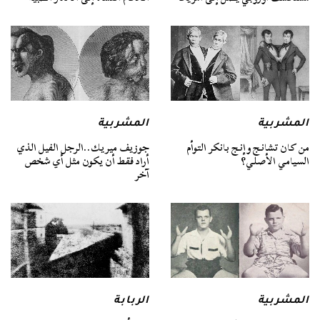
المشربية
المشربية
من كان تشانج وإنج بانكر التوأم
جوزيف ميريك..الرجل الفيل الذي
السيامي الأصلي؟
أراد فقط أن يكون مثل أي شخص
آخر
المشربية
الربابة