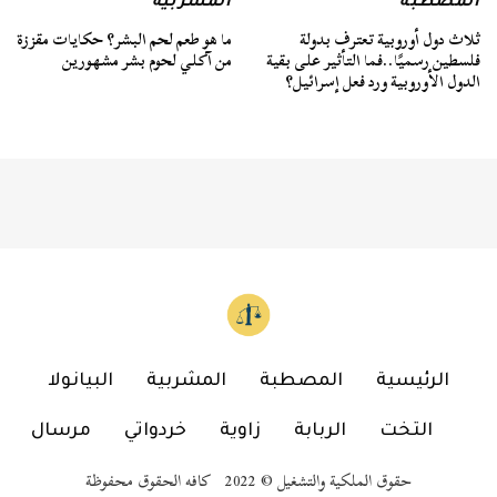
المصطبة
المشربية
ثلاث دول أوروبية تعترف بدولة
ما هو طعم لحم البشر؟ حكايات مقززة
فلسطين رسميًا..فما التأثير على بقية
من آكلي لحوم بشر مشهورين
الدول الأوروبية ورد فعل إسرائيل؟
الرئيسية
المصطبة
المشربية
البيانولا
التخت
الربابة
زاوية
خردواتي
مرسال
حقوق الملكية والتشغيل © 2022 كافه الحقوق محفوظة