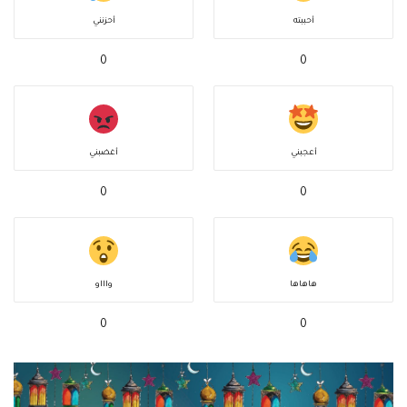
أحببته
أحزنني
0
0
أعجبني
أغضبني
0
0
هاهاها
واااو
0
0