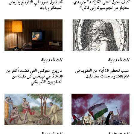
كيف تحول “فتى الكركند” جريدي
قصة أول صورة في التاريخ والرجل
ستايلز من نجم سيرك إلى قاتل؟
المبتكر وراءها
المشربية
المشربية
سبب تخطي 10 أيام من التقويم في
ماريون ستوكس التي قضت أكثر من
عام 1582 وما حدث بعد ذلك
30 عامًا في تسجيل كل دقيقة من
التلفزيون الأمريكي