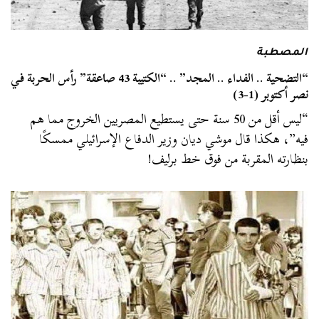
المصطبة
“التضحية .. الفداء .. المجد” .. “الكتيبة 43 صاعقة” رأس الحربة في
نصر أكتوبر (1-3)
“ليس أقل من 50 سنة حتى يستطيع المصريين الخروج مما هم
فيه”، هكذا قال موشي ديان وزير الدفاع الإسرائيلي ممسكًا
بنظارته المقربة من فوق خط برليف!