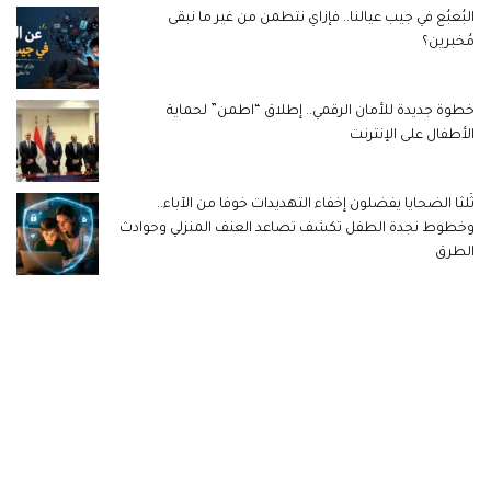
البُعبُع في جيب عيالنا.. فإزاي نتطمن من غير ما نبقى
مُخبرين؟
خطوة جديدة للأمان الرقمي.. إطلاق “اطمن” لحماية
الأطفال على الإنترنت
ثُلثا الضحايا يفضلون إخفاء التهديدات خوفا من الآباء..
وخطوط نجدة الطفل تكشف تصاعد العنف المنزلي وحوادث
الطرق