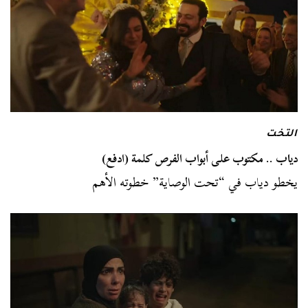
التخت
دياب .. مكتوب على أبواب الفرص كلمة (ادفع)
يخطو دياب في “تحت الوصاية” خطوته الأهم