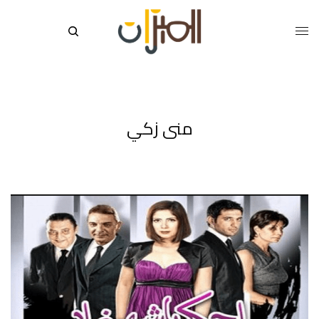
منى زكي