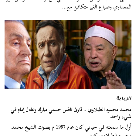
المعداوي وصراع الغير متكافئ مع…
الربابة
محمد محمود الطبلاوي .. قارئ نافس حسني مبارك وعادل إمام في
شيء واحد
أول ما سمعته في حياتي كان عام 1997 م بصوت الشيخ محمد
محمود الطبلاوي كان…