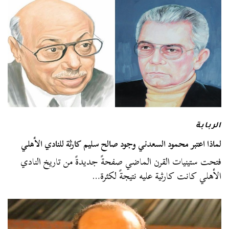
الربابة
لماذا اعتبر محمود السعدني وجود صالح سليم كارثة للنادي الأهلي
فتحت ستينيات القرن الماضي صفحةً جديدةً من تاريخ النادي
الأهلي كانت كارثية عليه نتيجةً لكثرة…