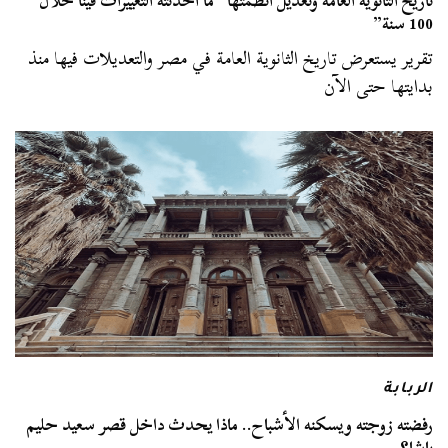
تاريخ الثانوية العامة وتعديل أنظمتها “ما أحدثته التغييرات فينا خلال
100 سنة”
تقرير يستعرض تاريخ الثانوية العامة في مصر والتعديلات فيها منذ
بدايتها حتى الآن
الربابة
رفضته زوجته ويسكنه الأشباح.. ماذا يحدث داخل قصر سعيد حليم
باشا؟