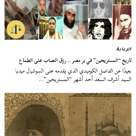
الربابة
تاريخ “المستريحين” في بر مصر .. رزق النصاب على الطماع
بعيدًا عن الفاصل الكوميدي الذي يقدمه على السوشيال ميديا
السيد أشرف السعد أحد أشهر “المستريحين”…