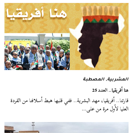
المشربية
,
المصطبة
هنا أفريقيا.. العدد 25
قارتنا.. أفريقيا، مهد البشرية.. ففي قلبها هبط أسلافنا من القردة
العليا لأول مرة من على…