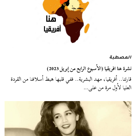
المصطبة
نشرة هنا افريقيا (الأسبوع الرابع من إبريل 2023)
قارتنا.. أفريقيا، مهد البشرية.. ففي قلبها هبط أسلافنا من القردة
العليا لأول مرة من على…