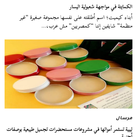
الكمايتة في مواجهة شعبولية اليسار
أبناء كيميت؛ اسم أطلقته على نفسها مجموعة صغيرة “غير
منظمة” شايفين إننا “كمصريين” مش عرب،…
مرسال
ليبية تسثمر أموالها في مشروعات مستحضرات تجميل طبيعية بوصفات
أجنبية