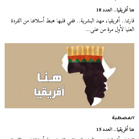
هنا أفريقيا.. العدد 18
قارتنا.. أفريقيا، مهد البشرية.. ففي قلبها هبط أسلافنا من القردة
العليا لأول مرة من على…
المصطبة
هنا أفريقيا.. العدد 15