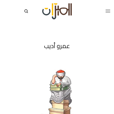
عمرو أديب