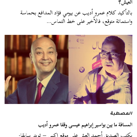
العيش؟
بالتأكيد كلام عمرو أديب عن بيومي فؤاد المدافع بحماسة
واستماتة متوقع، فالأخير على خط التماس…
المصطبة
المسافة ما بين بواسير إبراهيم عيسى وقفا عمرو أديب
يكتب الصديق أحمد العش على موقع إكس – تويتر سابقا-