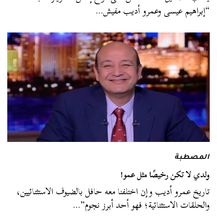
“إبراهيم عيسى وعمرو أديب مفيش…
المصطبة
ولدي لا تكن رخيصًا مثل عمو!
تاريخ عمرو أديب وإن اختلفنا معه حافل بالضيوف الاستثنائيين،
والحلقات الاستثنائية؛ فهو أحد أبرز نجوم”…