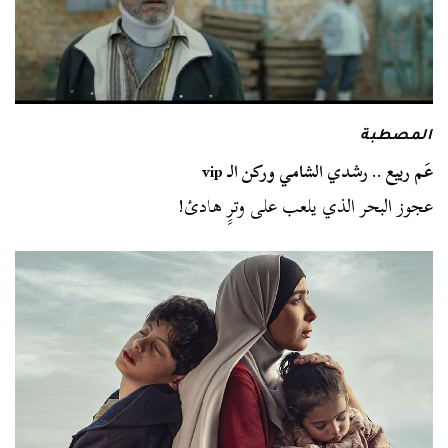
المصطبة
عَم ربيع .. رشدي الشامي وركن الـ vip
عجوز البحر الذي يلعب على وترِِ هادئ!