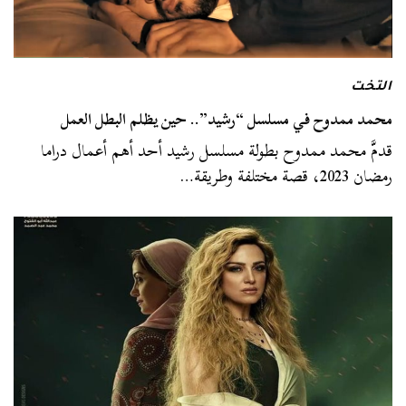
التخت
محمد ممدوح في مسلسل “رشيد”.. حين يظلم البطل العمل
قدمَّ محمد ممدوح بطولة مسلسل رشيد أحد أهم أعمال دراما
رمضان 2023، قصة مختلفة وطريقة…