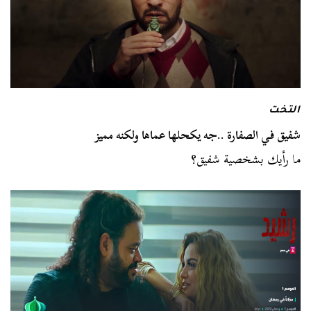
التخت
شفيق في الصفارة ..جه يكحلها عماها ولكنه مميز
ما رأيك بشخصية شفيق؟