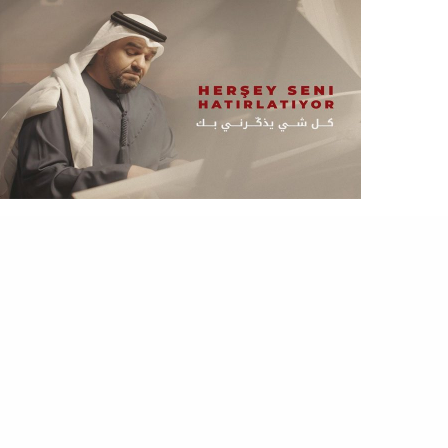
التخت
كل ما تريد معرفته عن أغنية حسين الجسمي الجديدة باللغة التركية
لم يشأ المطرب الإماراتي حسين الجسمي أن يورط نفسه
في أغنية سياسية ترحب بالرئيس التركي…