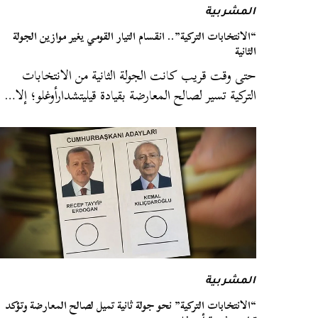
المشربية
“الانتخابات التركية”.. انقسام التيار القومي يغير موازين الجولة
الثانية
حتى وقت قريب كانت الجولة الثانية من الانتخابات
التركية تسير لصالح المعارضة بقيادة قيليتشدارأوغلو؛ إلا…
المشربية
“الانتخابات التركية” نحو جولة ثانية تميل لصالح المعارضة وتؤكد