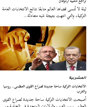
تراجع شعبية أردوغان
ليلة لا تُنسى قضاها العالم متابعًا نتائج الانتخابات العامة
التركية، والتي انتهت بنتيجة شبه متعادلة…
المشربية
الانتخابات التركية ساحة جديدة لصراع القوى العظمى.. روسيا
والغرب
أصبحت الانتخابات التركية ساحة جديدة لصراع القوى
العظمى، بين الغرب والولايات المتحدة في الخلفية من…