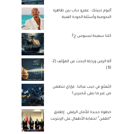
ألبوم حبيتك : عمرو دياب بين ظاهرة
النجومية وأسئلة الجودة الفنية
كلنا سفينة ثيسوس ج7
آلة الزمن ورحلة البحث عن المؤلف (2-
10)
البُعبُع في جيب عيالنا.. فإزاي نتطمن
من غير ما نبقى مُخبرين؟
خطوة جديدة للأمان الرقمي.. إطلاق
“اطمن” لحماية الأطفال على الإنترنت