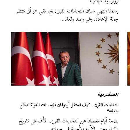
تزوير بولاية جنوبية
رسميًا انتهى سباق انتخابات القرن، وما بقي هو أن ننتظر
جولة الإعادة. رغم رصد وقعة…
المشربية
انتخابات القرن.. كيف استغل أردوغان مؤسسات الدولة لصالح
حملته؟
بضعة أيام تفصلنا عن انتخابات القرن، الأهم في تاريخ
تركيا، وحتى الأيام الأخيرة في حملته…