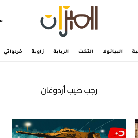
هم
ة
البيانولا
التخت
الربابة
زاوية
خردواتي
رجب طيب أردوغان