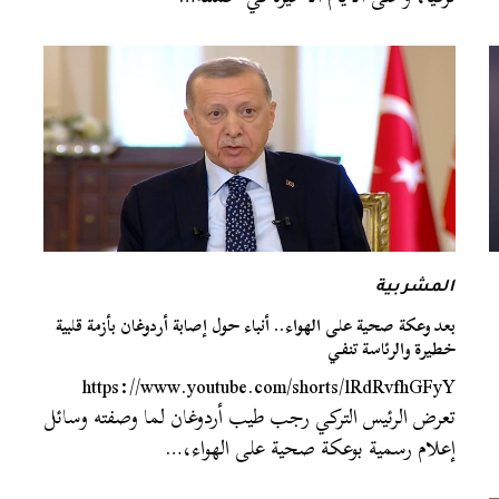
المشربية
بعد وعكة صحية على الهواء.. أنباء حول إصابة أردوغان بأزمة قلبية
خطيرة والرئاسة تنفي
https://www.youtube.com/shorts/lRdRvfhGFyY
تعرض الرئيس التركي رجب طيب أردوغان لما وصفته وسائل
إعلام رسمية بوعكة صحية على الهواء،…