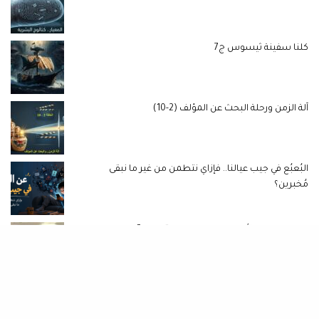
كلنا سفينة ثيسوس ج7
آلة الزمن ورحلة البحث عن المؤلف (2-10)
البُعبُع في جيب عيالنا.. فإزاي نتطمن من غير ما نبقى
مُخبرين؟
خطوة جديدة للأمان الرقمي.. إطلاق “اطمن” لحماية
الأطفال على الإنترنت
ثُلثا الضحايا يفضلون إخفاء التهديدات خوفا من الآباء..
وخطوط نجدة الطفل تكشف تصاعد العنف المنزلي وحوادث