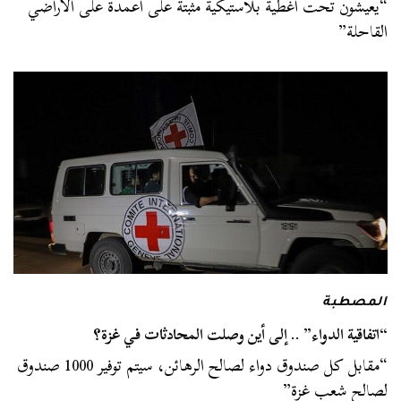
“يعيشون تحت أغطية بلاستيكية مثبتة على أعمدة على الأراضي
القاحلة”
المصطبة
“اتفاقية الدواء” .. إلى أين وصلت المحادثات في غزة؟
“مقابل كل صندوق دواء لصالح الرهائن، سيتم توفير 1000 صندوق
لصالح شعب غزة”