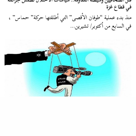
في قطاع غزة
منذ بدء عملية “طوفان الأقصى” التي أطلقتها حركة” حماس” ،
في السابع من أكتوبر/ تشيرين…
البيانولا
,
المصطبة
“بالأسماء والصور” مواقع وشخصيات غربية وقعت في الكذب على
المقاومة الفلسطينية