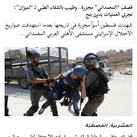
قصف “المعمداني” مجزرة.. وطبيب بالشفاء الطبي لـ “لميزان”:
نجري العمليات بدون بنج
شهدت فلسطين أسوأ مجزرة في تاريجها بعدما استهدفت صواريخ
الاحتلال الإسرائيلي مستشفى الأهلي العربي المعمداني…
المشربية
,
المصطبة
قتل الصحافيين وشيطنة المقاومة.. سياسات الاحتلال لطمس جرائمه