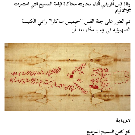
وفاة قس أفريقي أثناء محاولته محاكاة قيامة المسيح التي استمرت
ثلاثة أيام
تم العثور على جثة القس “جيميس ساكارا” راعي الكنيسة
الصهيونية في زامبيا ميتًا، بعد أن…
الربابة
لغز كفن المسيح المزعوم