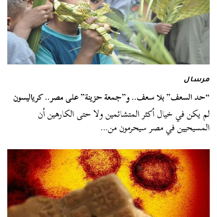
مرسال
“حد السعف” بلا سعف.. و”جمعة حزينة” على مصر.. كرياليسون
لم يكن في خيال أكثر المتشائمين ولا حتى الكارهين أن
المسيحيين في مصر سيحرمون من…