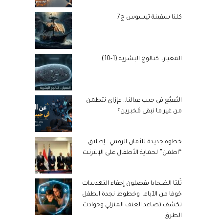
كلنا سفينة ثيسوس ج7
المعيار.. كتالوج البشرية (1-10)
البُعبُع في جيب عيالنا.. فإزاي نتطمن
من غير ما نبقى مُخبرين؟
خطوة جديدة للأمان الرقمي.. إطلاق
“اطمن” لحماية الأطفال على الإنترنت
ثُلثا الضحايا يفضلون إخفاء التهديدات
خوفا من الآباء.. وخطوط نجدة الطفل
تكشف تصاعد العنف المنزلي وحوادث
الطرق