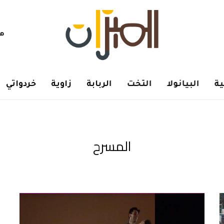
هم
ة
البيانولا
التخت
الربابة
زاوية
خردواتي
المسرح