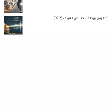
آلة الزمن ورحلة البحث عن المؤلف (2-10)
مكاري شِل يا مجتمع.. حين ندمن كلنا ع المُسَكِن
مركزيات كبرى ولا طائر وقواق حضاري؟ (3-10)