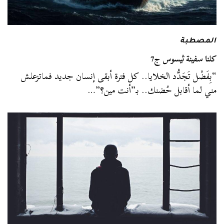
المصطبة
كلنا سفينة ثيسوس ج7
“بِفَضْل تَجَدُّد الخلايا.. كل فترة أبقى إنسان جديد فماتزعلش
مني لما أقابل حُضنك.. بـ”أنت مين؟”…