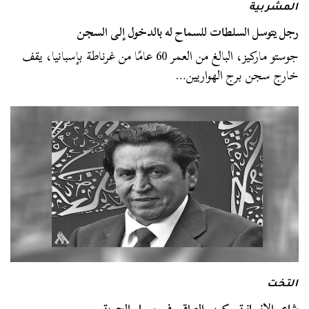
المشربية
رجل يتوسل السلطات للسماح له بالدخول إلى السجن
جوستو ماركيز، البالغ من العمر 60 عامًا من غرناطة بإسبانيا، يقف
خارج سجن برج الهواريين…
التخت
شاعر الإنسانية.. كريم العراقي في سماء الحرية