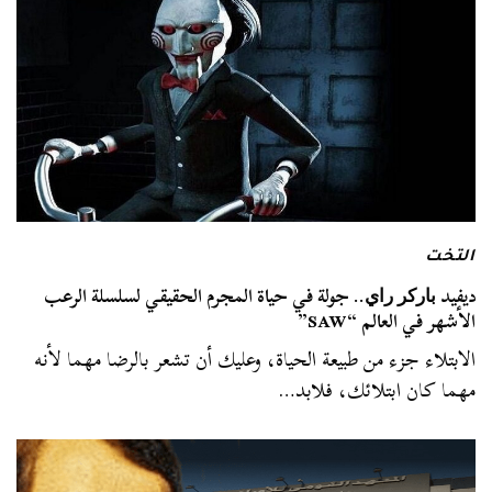
التخت
ديفيد ﺑﺎﺭﻛﺮ ﺭﺍﻱ.. جولة في حياة المجرم الحقيقي لسلسلة الرعب
الأشهر في العالم “SAW”
الابتلاء جزء من طبيعة الحياة، وعليك أن تشعر بالرضا مهما لأنه
مهما كان ابتلائك، فلابد…