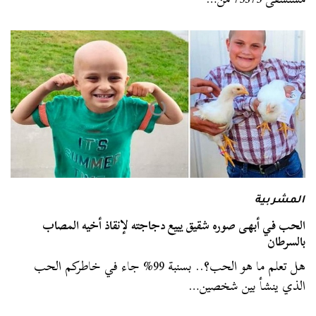
المشربية
الحب في أبهى صوره شقيق يبيع دجاجته لإنقاذ أخيه المصاب
بالسرطان
هل تعلم ما هو الحب؟.. بسنبة 99% جاء في خاطركم الحب
الذي ينشأ بين شخصين…