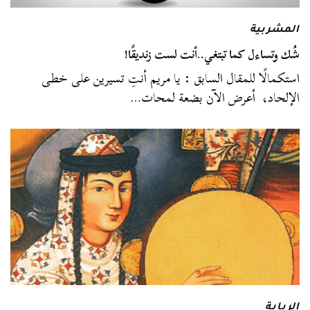
المشربية
شُك وتساءل كما تبتغي..أنت لست زنديقًا!
استكمالًا للمقال السابق : يا مريم أنتِ تسيرين على خطى
الإلحاد، أعرض الآن بضعة لمحات…
الربابة