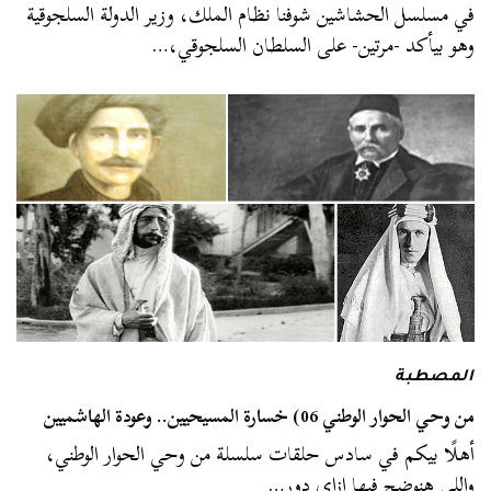
في مسلسل الحشاشين شوفنا نظام الملك، وزير الدولة السلجوقية
وهو بيأكد -مرتين- على السلطان السلجوقي،…
المصطبة
من وحي الحوار الوطني 06) خسارة المسيحيين.. وعودة الهاشميين
أهلًا بيكم في سادس حلقات سلسلة من وحي الحوار الوطني،
واللي هنوضح فيها إزاي دور…