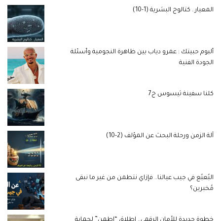
المعيار.. كتالوج البشرية (1-10)
ألبوم حبيتك : عمرو دياب بين ظاهرة النجومية وأسئلة
الجودة الفنية
كلنا سفينة ثيسوس ج7
آلة الزمن ورحلة البحث عن المؤلف (2-10)
البُعبُع في جيب عيالنا.. فإزاي نتطمن من غير ما نبقى
مُخبرين؟
خطوة جديدة للأمان الرقمي.. إطلاق “اطمن” لحماية