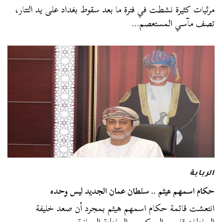
مرثيات كثيرة نشطت في فترة ما بعد سقوط بغداد على يد التتار،
تصف مآسي المستعصم…
الربابة
حكام اسمهم هيثم .. سلطان عمان الجديد ليس وحده
انتعشت قائمة حكام اسمهم هيثم بمجرد أن صعد خليفة