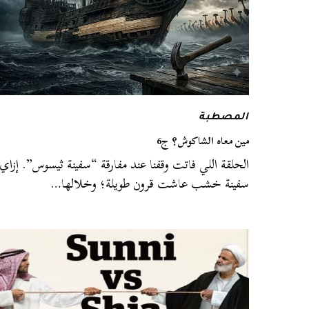
المصطبة
مين معاه الشاكوش؟ ج6
الحلقة اللي فاتت وقفنا عند مفارقة “سفينة ثيسوس”. إزاي
سفينة خشب عاشت قرون طويلة؛ وخلالها…