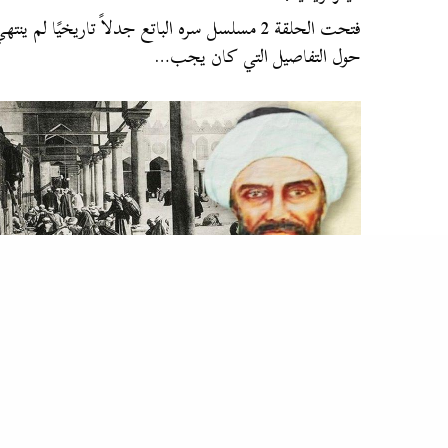
فتحت الحلقة 2 مسلسل سره الباتع جدلاً تاريخيًا لم ينته
حول التفاصيل التي كان يجب…
الربابة
,
زاوية
حسن العطار .. شيخ الأزهر المجدد الذي تقرب من السلطة دفاعًا
عن مشروعه الفكري
الشيخ حسن العطار هو الإمام السادس عشر للأزهر