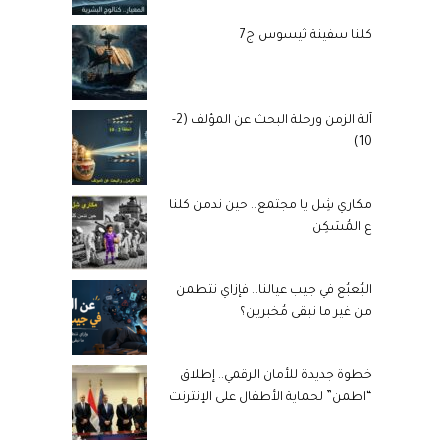
كلنا سفينة ثيسوس ج7
آلة الزمن ورحلة البحث عن المؤلف (2-
10)
مكاري شِل يا مجتمع.. حين ندمن كلنا
ع المُسَكِن
البُعبُع في جيب عيالنا.. فإزاي نتطمن
من غير ما نبقى مُخبرين؟
خطوة جديدة للأمان الرقمي.. إطلاق
“اطمن” لحماية الأطفال على الإنترنت