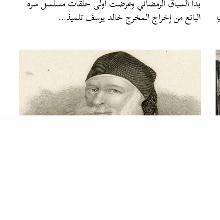
بدأ السباق الرمضاني وعرضت أولى حلقات مسلسل سره
ي
الباتع من إخراج المخرج خالد يوسف تلميذ…
الربابة
قصة تطور تاريخ الترجمة في عصر محمد علي باشا
ثَمَّن رفاعة رافع الطهطاوي حركة الترجمة في عصر محمد
علي باشا فقال «لم يكن للمرحوم…