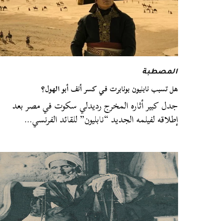
المصطبة
هل تسبب نابليون بونابرت في كسر أنف أبو الهول؟
جدل كبير أثاره المخرج رديدلي سكوت في مصر بعد
إطلاقه لفيلمه الجديد “نابليون” للقائد الفرنسي…