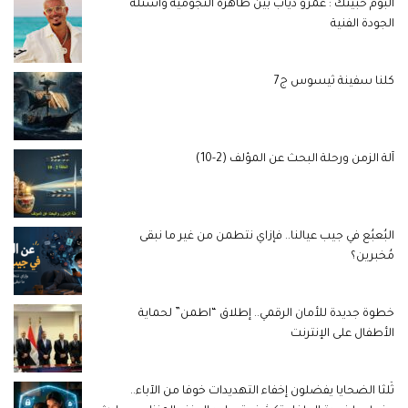
ألبوم حبيتك : عمرو دياب بين ظاهرة النجومية وأسئلة
الجودة الفنية
كلنا سفينة ثيسوس ج7
آلة الزمن ورحلة البحث عن المؤلف (2-10)
البُعبُع في جيب عيالنا.. فإزاي نتطمن من غير ما نبقى
مُخبرين؟
خطوة جديدة للأمان الرقمي.. إطلاق “اطمن” لحماية
الأطفال على الإنترنت
ثُلثا الضحايا يفضلون إخفاء التهديدات خوفا من الآباء..