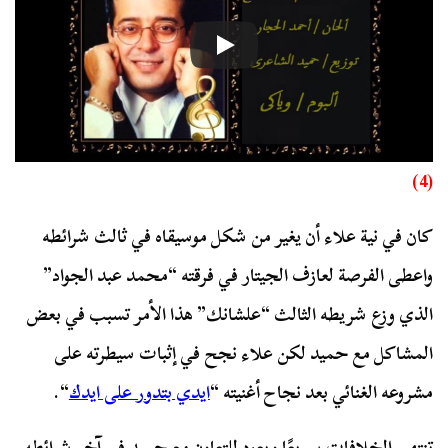
(4)
كان في نية علاء أن يغير من شكل موسيقاه في ثالث شرائطه
واعطى الفرصة لعازف الجيتار في فرقته “محمد عبد الجواد”
الذي وزع شريطه الثالث “علشانك” هذا الأمر تسبب في بعض
المشاكل مع حميد لكن علاء نجح في إثبات سيطرته على
مشروعه الغنائي بعد نجاح أغنيته “
ايدي بتدور على ايدك
“.
تنتهي الخلافات سريعًا ويعود للتعاون مع حميد في آخر شرائطه