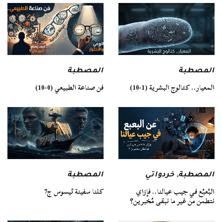
المصطبة
المصطبة
فن صناعة الطبيعي (0-10)
المعيار.. كتالوج البشرية (1-10)
المصطبة
المصطبة
,
خردواتي
كلنا سفينة ثيسوس ج7
البُعبُع في جيب عيالنا.. فإزاي
نتطمن من غير ما نبقى مُخبرين؟