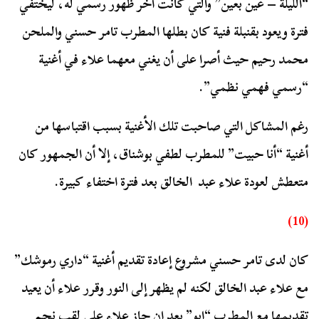
“الليلة – عين بعين” والتي كانت آخر ظهور رسمي له، ليختفي
فترة ويعود بقنبلة فنية كان بطلها المطرب تامر حسني والملحن
محمد رحيم حيث أصرا على أن يغني معهما علاء في أغنية
“رسمي فهمي نظمي”.
رغم المشاكل التي صاحبت تلك الأغنية بسبب اقتباسها من
أغنية “أنا حبيت” للمطرب لطفي بوشناق، إلا أن الجمهور كان
متعطش لعودة علاء عبد الخالق بعد فترة اختفاء كبيرة.
(10)
كان لدى تامر حسني مشروع إعادة تقديم أغنية “داري رموشك”
مع علاء عبد الخالق لكنه لم يظهر إلى النور وقرر علاء أن يعيد
تقديمها مع المطرب “ابو” بعد ان حاز علاء على لقب نجم