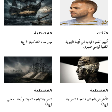
التخت
المصطبة
ألبوم القمر: قراءة في أزمة الهوية
مين معاه الشاكوش؟ ج6
الفنية لرامي صبري
المصطبة
المصطبة
السردية تواجه الموت وأزمة المعنى
الأعراض الجانبية لنجاة السردية
(ج4)
(ج5)