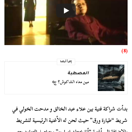
(8)
إقرأ أيضا
المصطبة
مين معاه الشاكوش؟ ج6
بدأت شراكة فنية بين علاء عبد الخالق و مدحت الخولي في
شريط “طيارة ورق” حيث لحن له الأغنية الرئيسية للشريط
بالإضافة إلي أغنية “أنا خنتك امبارح” ويتواصل التعاون حتى