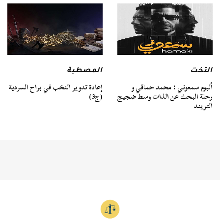
التخت
المصطبة
ألبوم سمعوني : محمد حماقي و
إعادة تدوير النخب في براح السردية
رحلة البحث عن الذات وسط ضجيج
(ج3)
التريند