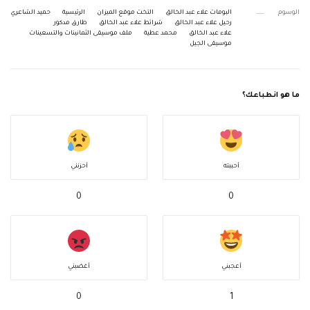
الوسوم
البومات علاء عبد الخالق
التخت موقع الميزان
الرئيسية
حميد الشاعري
رحيل علاء عبد الخالق
شرائط علاء عبد الخالق
طارق مدكور
علاء عبد الخالق
محمد عطية
ملف موسيقى الثمانينات والتسعينات
موسيقى الجيل
ما هو انطباعك؟
أحببته
أحزنني
0
0
أعجبني
أغضبني
0
1