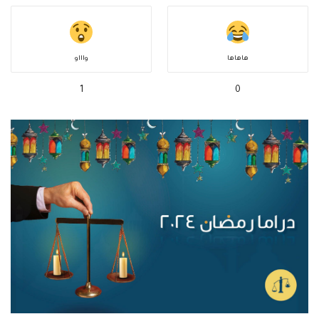
هاهاها
واااو
1
0