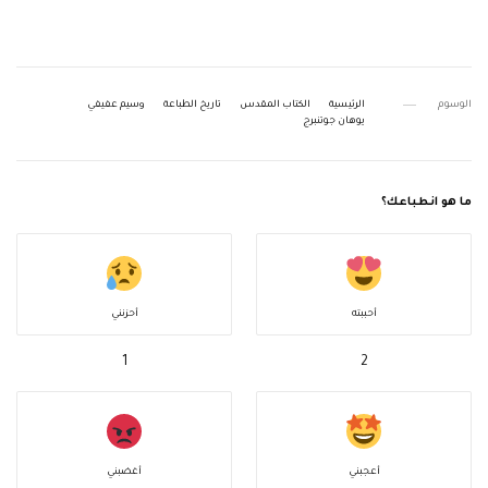
الوسوم
الرئيسية
الكتاب المقدس
تاريخ الطباعة
وسيم عفيفي
يوهان جوتنبرج
ما هو انطباعك؟
أحببته
أحزنني
1
2
أعجبني
أغضبني