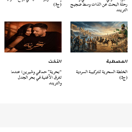
رحلة البحث عن الذات وسط ضجيج
(ج3)
التريند
المصطبة
التخت
الخلطة السحرية للتركيبة السردية
“بحرية” حماقي وشيرين: عندما
(ج2)
تغرق الأغنية في بحر الجدل
والتريند