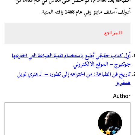
الطباعة بعد 1460 م، ثم حصل على معاش في عام 1465 من
أدولف أسقف ماينز وفي عام 1468 وافته المنية.
المراجع
أول كتاب حقيقي يُطبع باستخدام تقنية الطباعة التي اخترعها
جوتنبرج – الموقع الالكتروني
تاريخ فن الطباعة: من اختراعه إلى تطوره – لـ هنري نويل
همفريز
Author