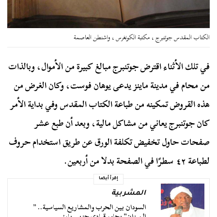
الكتاب المقدس جوتنبرج ، مكتبة الكونغرس ، واشنطن العاصمة
في تلك الأثناء اقترض جوتنبرج مبالغ كبيرة من الأموال، وبالذات
من محام في مدينة ماينز يدعى يوهان فوست، وكان الغرض من
هذه القروض تمكينه من طباعة الكتاب المقدس وفي بداية الأمر
كان جوتنبرج يعاني من مشاكل مالية، وبعد أن طبع عشر
صفحات حاول تخفيض تكلفة الورق عن طريق استخدام حروف
لطباعة ٤٢ سطرًا في الصفحة بدلا من أربعين.
إقرأ أيضا
المشربية
السودان بين الحرب والمشاريع السياسية.. ”
الميزان” يحاور قيادي حزبي بارز