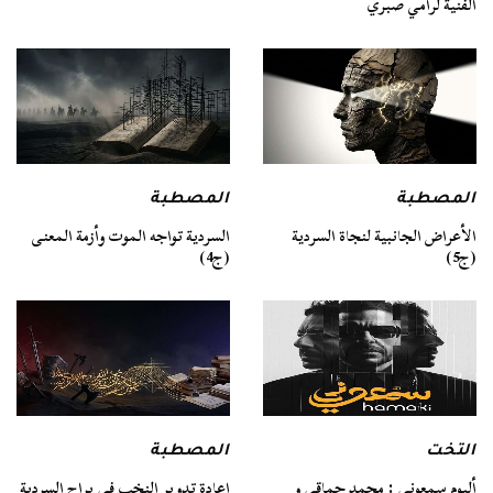
الفنية لرامي صبري
المصطبة
المصطبة
السردية تواجه الموت وأزمة المعنى
الأعراض الجانبية لنجاة السردية
(ج4)
(ج5)
التخت
المصطبة
ألبوم سمعوني : محمد حماقي و
إعادة تدوير النخب في براح السردية