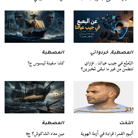
المصطبة
المصطبة
,
خردواتي
كلنا سفينة ثيسوس ج7
البُعبُع في جيب عيالنا.. فإزاي
نتطمن من غير ما نبقى مُخبرين؟
التخت
المصطبة
ألبوم القمر: قراءة في أزمة الهوية
مين معاه الشاكوش؟ ج6