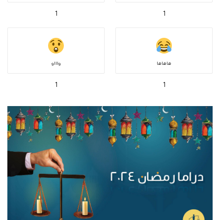
1
1
هاهاها
واااو
1
1