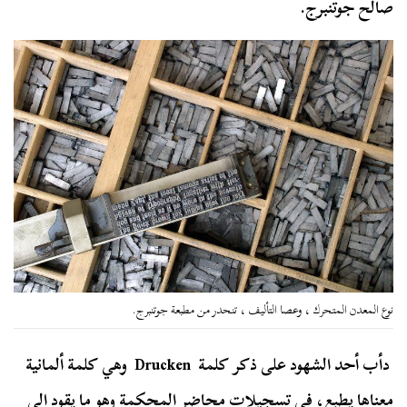
صالح جوتنبرج.
نوع المعدن المتحرك ، وعصا التأليف ، تنحدر من مطبعة جوتنبرج.
دأب أحد الشهود على ذكر كلمة Drucken وهي كلمة ألمانية
معناها يطبع، في تسجيلات محاضر المحكمة وهو ما يقود إلى