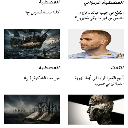
المصطبة
المصطبة
,
خردواتي
كلنا سفينة ثيسوس ج7
البُعبُع في جيب عيالنا.. فإزاي
نتطمن من غير ما نبقى مُخبرين؟
التخت
المصطبة
ألبوم القمر: قراءة في أزمة الهوية
مين معاه الشاكوش؟ ج6
الفنية لرامي صبري