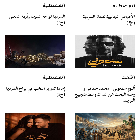
المصطبة
المصطبة
السردية تواجه الموت وأزمة المعنى
الأعراض الجانبية لنجاة السردية
(ج4)
(ج5)
التخت
المصطبة
ألبوم سمعوني : محمد حماقي و
إعادة تدوير النخب في براح السردية
رحلة البحث عن الذات وسط ضجيج
(ج3)
التريند