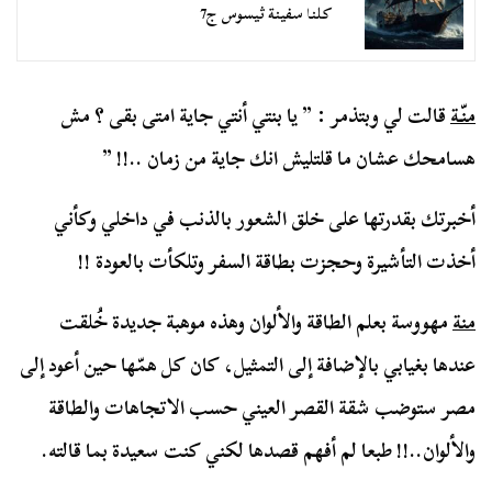
كلنا سفينة ثيسوس ج7
منّة
قالت لي وبتذمر : ” يا بنتي أنتي جاية امتى بقى ؟ مش
هسامحك عشان ما قلتليش انك جاية من زمان ..!! ”
أخبرتك بقدرتها على خلق الشعور بالذنب في داخلي وكأني
أخذت التأشيرة وحجزت بطاقة السفر وتلكأت بالعودة !!
منة
مهووسة بعلم الطاقة والألوان وهذه موهبة جديدة خُلقت
عندها بغيابي بالإضافة إلى التمثيل، كان كل همّها حين أعود إلى
مصر ستوضب شقة القصر العيني حسب الاتجاهات والطاقة
والألوان..!! طبعا لم أفهم قصدها لكني كنت سعيدة بما قالته.