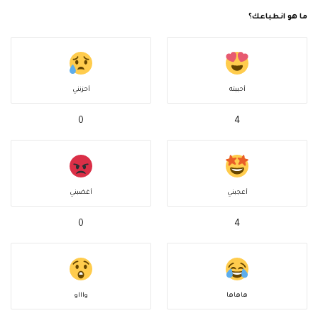
ما هو انطباعك؟
أحببته
أحزنني
0
4
أعجبني
أغضبني
0
4
هاهاها
واااو