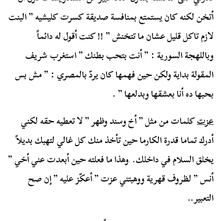
أتخن لكنه كان يستمتع بمنافسة صديقة كسرت كليشيه ” البنت
لازم تاكل قليل عشان ما تتخنش ” !! كنت أقول له دائماً
وباللهجة السورية : ” أنت بتحب بطنك ” استغرب شريف
المقولة بداية ولكن حين فهمها كان يردّ بالمصري : ” مش بس
بحبها ده أنا بعشقها وبدلعها ” .
عزت
كلمات من مثل ” أخ وسند وظهر ” لا تعطيه حقه لكني
أدرك تماما قدرة الكارما حين تأخذ منك كل غالي لتهبك بديلاً
يخلق السلام في داخلك. وهذا ما فعلته حين أبعدت عني أخي ”
أنس ” لظروف قهرية ووهبتني عزت ” أعكّز عليه ” إن صح
التعبير..