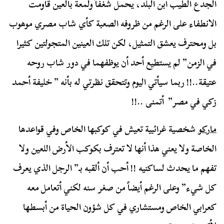
الجدع الطيب ابن البلد، يحمل شغفاً ولمعة بالعين قاومت
الانطفاء على الرغم من ظروفه الصعبة كأي شاب مصري موهوب
بل ومحترف يعشق التمثيل، لكن تلك العينين المتجولتين كثيرا
في الزمن” لم يستطيع أحد أن يوظفهما في دور شاب روحه
عتيقة..!! ربما سيأتي اليوم وتتحقق نظرتي له بأنه ” خليفة أحمد
زكي في مصر” أتمنى ..!!
ماركو
شخصية غرائبية تعيش في كوكبها الخاص وفي قواعدها
الخاصة ولا يعني هذا أنها لا تعترف بكوكب الأرض اللعين ولا
تفهم ما يحدث لساكنيه !! أحب أن ألقبه بـ” الرجل الذي يعرف
كل شيء” وعلى الرغم أيضاً من صغر سنه لكني أتعامل معه
كعرابي الخاص ومستشاري في كل شؤون الحياة من أبسطها