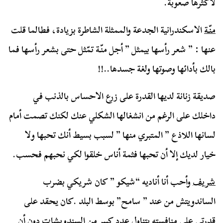
لأكثرها صعوبة.
منّة
الاسكندرانية الجدعة والممثلة الشاطرة بزيادة، فطالما قلت
عنها : ” شعر رأسها بيمثل ” أجل منّة تمّثل حتى بشعر رأسها فما
بالك بأدائها وصوتها ولغة جسدها..!!
صديقة زنانة لديها القدرة على زرع الاحساس بالذنب في
داخلك على الرغم من انشغالها الشكلي عنك لكنك تصمت أمام
لسانها اللاذع ” المتبري منها ” لسبب بسيط أنك تحبها ولا
خيار لديك إلا أن تحبها فثمة أناس خلقوا لكي نحبهم فحسب.
شريف
وأحب أنا أناديه “شيكو ” كان شريكي بضرب
الساندويتش من عند ” سامح” بوسط البلد .كان يحقد على
قدرتي على منافسته بتناول عدد كبير من السندويشات دون أن