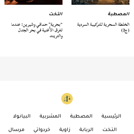
المصطبة
التخت
الخلطة السحرية للتركيبة السردية
“بحرية” حماقي وشيرين: عندما
(ج2)
تغرق الأغنية في بحر الجدل
والتريند
الرئيسية
المصطبة
المشربية
البيانولا
التخت
الربابة
زاوية
خردواتي
مرسال