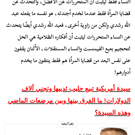
النساء فقط ليثبت أن المتحررات هن الأفضل، والتحدث عن
قضايا المرأة فقط عندما تخدم أجندته، هو نفسه ما يفعله عبد
الله رشدي ولكن من زاوية أخرى، فعبد الله رشدي أيضًا يتحدث
عن النساء المتحررات ليثبت أن أفكاره الظلامية هي الحل
لتحجيم بعبع الفيمنست والنساء المستقلات، الأثنان يقفون
على نفس البعد من قضايا المرأة هم فقط ينتقون ما يخدم
أدوارهم!
سيدة أمريكية تبيع حليب ثدييها وتجني ألاف
الدولارات! ما الفرق بينها وبين مرضعات الماضي
وهذه السيدة؟
إقرأ أيضا