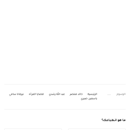
الوسوم
الرئيسية
خالد منتصر
عبد الله رشدي
قضايا المرأة
نيرفانا سامي
ياسمين صبري
ما هو انطباعك؟