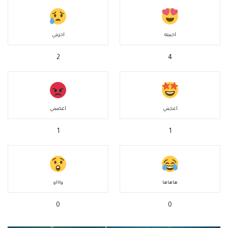
أحببته
أحزنني
2
4
أعجبني
أغضبني
1
1
هاهاها
واااو
0
0