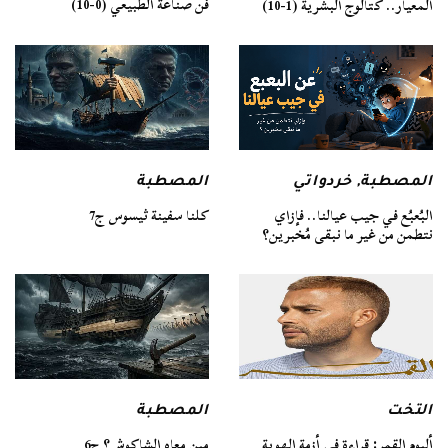
فن صناعة الطبيعي (0-10)
المعيار.. كتالوج البشرية (1-10)
المصطبة
المصطبة
,
خردواتي
كلنا سفينة ثيسوس ج7
البُعبُع في جيب عيالنا.. فإزاي
نتطمن من غير ما نبقى مُخبرين؟
التخت
المصطبة
ألبوم القمر: قراءة في أزمة الهوية
مين معاه الشاكوش؟ ج6