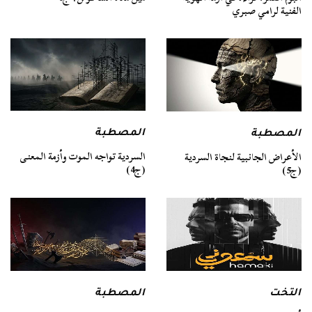
الفنية لرامي صبري
المصطبة
المصطبة
السردية تواجه الموت وأزمة المعنى
الأعراض الجانبية لنجاة السردية
(ج4)
(ج5)
التخت
المصطبة