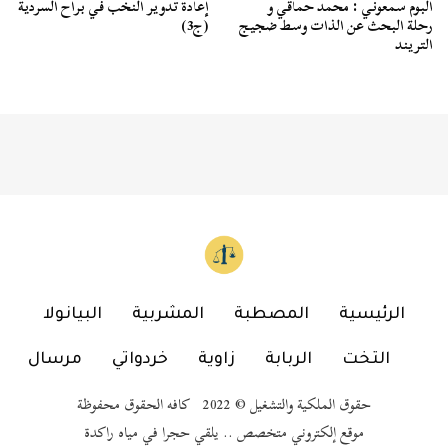
ألبوم سمعوني : محمد حماقي و
إعادة تدوير النخب في براح السردية
رحلة البحث عن الذات وسط ضجيج
(ج3)
التريند
الرئيسية
المصطبة
المشربية
البيانولا
التخت
الربابة
زاوية
خردواتي
مرسال
حقوق الملكية والتشغيل © 2022 كافه الحقوق محفوظة
موقع إلكتروني متخصص .. يلقي حجرا في مياه راكدة