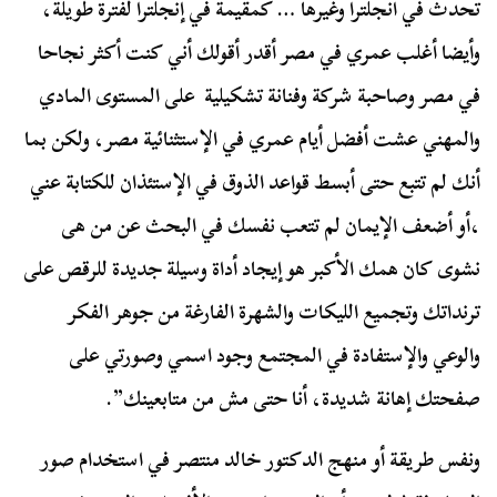
تحدث في انجلترا وغيرها … كمقيمة في إنجلترا لفترة طويلة،
وأيضا أغلب عمري في مصر أقدر أقولك أني كنت أكثر نجاحا
في مصر وصاحبة شركة وفنانة تشكيلية على المستوى المادي
والمهني عشت أفضل أيام عمري في الإستثنائية مصر، ولكن بما
أنك لم تتبع حتى أبسط قواعد الذوق في الإستئذان للكتابة عني
،أو أضعف الإيمان لم تتعب نفسك في البحث عن من هى
نشوى كان همك الأكبر هو إيجاد أداة وسيلة جديدة للرقص على
ترنداتك وتجميع الليكات والشهرة الفارغة من جوهر الفكر
والوعي والإستفادة في المجتمع وجود اسمي وصورتي على
صفحتك إهانة شديدة، أنا حتى مش من متابعينك”.
ونفس طريقة أو منهج الدكتور خالد منتصر في استخدام صور