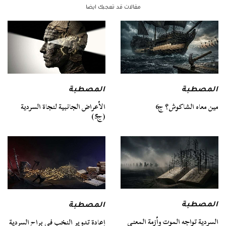
مقالات قد تعجبك ايضا
المصطبة
المصطبة
مين معاه الشاكوش؟ ج6
الأعراض الجانبية لنجاة السردية
(ج5)
المصطبة
المصطبة
السردية تواجه الموت وأزمة المعنى
إعادة تدوير النخب في براح السردية