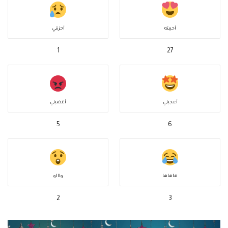
أحببته
أحزنني
1
27
أعجبني
أغضبني
5
6
هاهاها
واااو
2
3