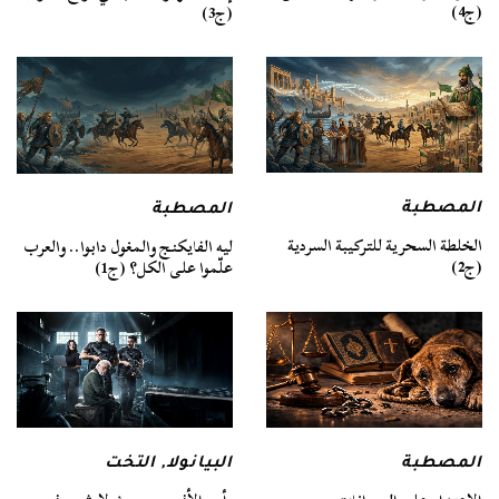
(ج4)
(ج3)
المصطبة
المصطبة
الخلطة السحرية للتركيبة السردية
ليه الفايكنج والمغول دابوا.. والعرب
(ج2)
علّموا على الكل؟ (ج1)
المصطبة
البيانولا
,
التخت