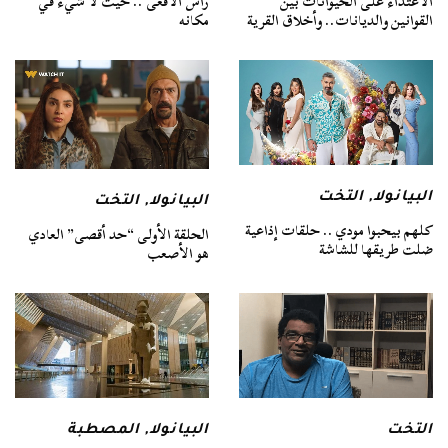
الاعتداء على الحيوانات بين
رأس الأفعى .. حيث لا شيء في
القوانين والديانات.. وأخلاق القرية
مكانه
البيانولا
,
التخت
البيانولا
,
التخت
كلهم بيحبوا مودي .. حلقات إذاعية
الحلقة الأولى “حد أقصى” العادي
ضلت طريقها للشاشة
هو الأصعب
التخت
البيانولا
,
المصطبة