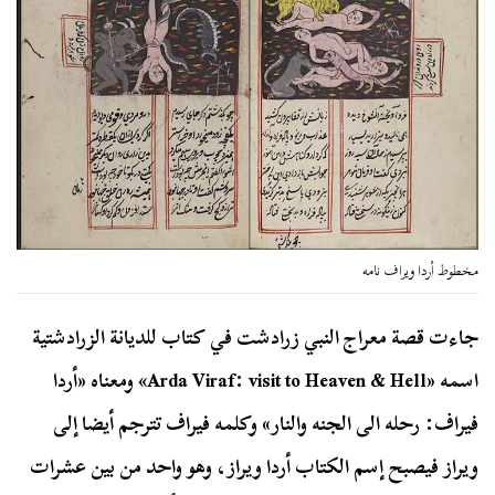
مخطوط أردا ويراف نامه
جاءت قصة معراج النبي زرادشت في كتاب للديانة الزرادشتية
اسمه «Arda Viraf: visit to Heaven & Hell» ومعناه «أردا
فيراف: رحله الى الجنه والنار» وكلمه فيراف تترجم أيضا إلى
ويراز فيصبح إسم الكتاب أردا ويراز، وهو واحد من بين عشرات