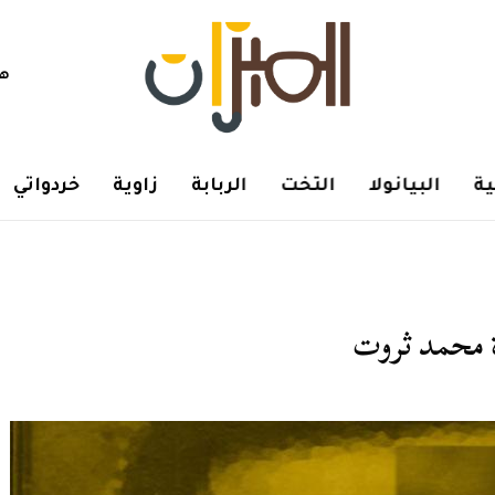
هم
ة
البيانولا
التخت
الربابة
زاوية
خردواتي
ة محمد ثروت