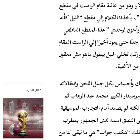
لارا وهو من عائلة مقام الراست في مقطع
يأخذنا الكلام إلي مقطع “الليل كأنه
وأحزن لوحدي ” هذا المقطع العاطفي
جدًا حتى يعود أخيرًا إلي الراست المقام
ورتك تخلي الليل بيطول ماهو مش معقول
ن الأغنية.
سك وأحساس بكل جمل اللحن وانتقالاته
المقال التالي
موسيقار الكبير محمد عبد الوهاب ثم
لكنه لم يصمد أمام التجارب الموسيقية
حتى التصق اسمه لدى الجمهور بمطرب
وظلت “هكتب جواب” هي ما تبقى لنا من