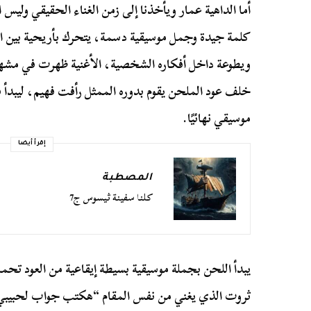
أما الداهية عمار ويأخذنا إلى زمن الغناء الحقيقي وليس
كلمة جيدة وجمل موسيقية دسمة، يتحرك بأريحية بين ال
ويطوعة داخل أفكاره الشخصية، الأغنية ظهرت في مش
خلف عود الملحن يقوم بدوره الممثل رأفت فهيم، ليبدأ ف
موسيقي نهائيًا.
إقرأ أيضا
المصطبة
كلنا سفينة ثيسوس ج7
يبدأ اللحن بجملة موسيقية بسيطة إيقاعية من العود تحمل 
ثروت الذي يغني من نفس المقام “هكتب جواب لحبيبي واق