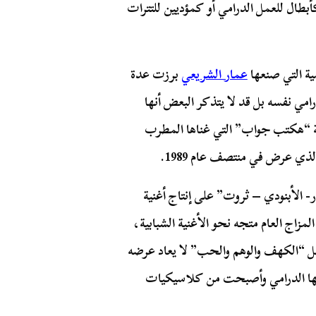
بطال للعمل الدرامي أو كمؤديين للتترات
مية التي صنعها
عمار الشريعي
برزت عدة
ي نفسه بل قد لا يتذكر البعض أنها
 “هكتب جواب” التي غناها المطرب
 عرض في منتصف عام 1989.
 الأبنودي – ثروت” على إنتاج أغنية
زاج العام متجه نحو الأغنية الشبابية،
ل “الكهف والوهم والحب” لا يعاد عرضه
اقها الدرامي وأصبحت من كلاسيكيات