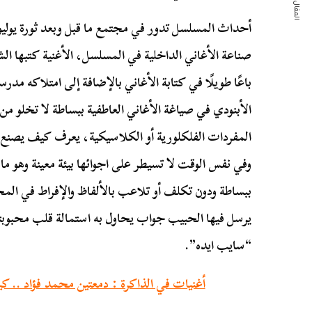
المقال التالي
أحداث المسلسل تدور في مجتمع ما قبل وبعد ثورة يوليو 
صناعة الأغاني الداخلية في المسلسل، الأغنية كتبها ال
باعًا طويلًا في كتابة الأغاني بالإضافة إلى امتلاكه م
الأبنودي في صياغة الأغاني العاطفية ببساطة لا تخلو م
المفردات الفلكلورية أو الكلاسيكية، يعرف كيف يصنع 
وفي نفس الوقت لا تسيطر على اجوائها بيئة معينة وهو ما 
ببساطة ودون تكلف أو تلاعب بالألفاظ والإفراط في المح
يرسل فيها الحبيب جواب يحاول به استمالة قلب محبوبته 
“سايب ايده”.
أغنيات في الذاكرة : دمعتين محمد فؤاد .. 