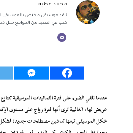
محمد عطية
ناقد موسيقي مختص بالموسيقي ال
كتب في العديد من المواقع مثل كس
عندما نلقي الضوء على فترة الثمانينات الموسيقية تتناز
عريض لها، الغالبية ترى أنها فترة رواج على مستوى ال
شكل الموسيقى تبعها تدشين مصطلحات جديدة لشكل الأ
وجهة نظر الحرس الكلاسيكي القديم فهي فترة اضمحلال