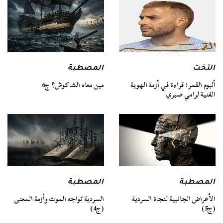
التخت
المصطبة
ألبوم القمر: قراءة في أزمة الهوية
مين معاه الشاكوش؟ ج6
الفنية لرامي صبري
المصطبة
المصطبة
السردية تواجه الموت وأزمة المعنى
الأعراض الجانبية لنجاة السردية
(ج4)
(ج5)