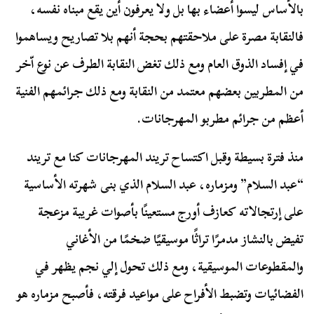
بالأساس ليسوا أعضاء بها بل ولا يعرفون أين يقع مبناه نفسه،
فالنقابة مصرة على ملاحقتهم بحجة أنهم بلا تصاريح ويساهموا
في إفساد الذوق العام ومع ذلك تغض النقابة الطرف عن نوع اّخر
من المطربين بعضهم معتمد من النقابة ومع ذلك جرائمهم الفنية
أعظم من جرائم مطربو المهرجانات.
منذ فترة بسيطة وقبل اكتساح تريند المهرجانات كنا مع تريند
“عبد السلام” ومزماره، عبد السلام الذي بنى شهرته الأساسية
على إرتجالاته كعازف أورج مستعينًا بأصوات غريبة مزعجة
تفيض بالنشاز مدمرًا تراثًا موسيقيًا ضخمًا من الأغاني
والمقطوعات الموسيقية، ومع ذلك تحول إلي نجم يظهر في
الفضائيات وتضبط الأفراح على مواعيد فرقته، فأصبح مزماره هو