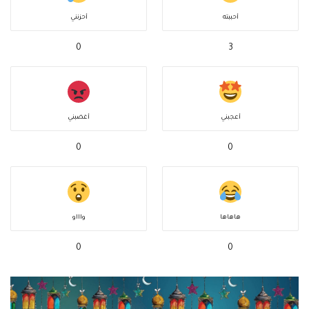
أحببته
أحزنني
0
3
أعجبني
أغضبني
0
0
هاهاها
واااو
0
0