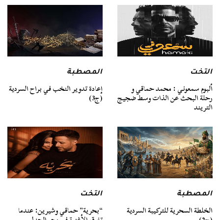
التخت
المصطبة
ألبوم سمعوني : محمد حماقي و
إعادة تدوير النخب في براح السردية
رحلة البحث عن الذات وسط ضجيج
(ج3)
التريند
المصطبة
التخت
الخلطة السحرية للتركيبة السردية
“بحرية” حماقي وشيرين: عندما
(ج2)
تغرق الأغنية في بحر الجدل