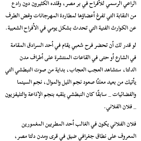
الراعي الرسمي للأفراح في بر مصر، وقلده الكثيرون دون رادع
من النقابة التي تفرغ أعضاؤها لمطاردة المهرجانات وغض الطرف
عن الكوارث الفنية التي تحدث بشكل يومي في الأفراح الشعبية.
لو قدر لك أن تحضر فرح شعبي يقام في أحد السرادق المقامة
في الشارع أو حتى في القاعات المنتشرة على أطراف مدن
الدلتا، ستشاهد العجب العجاب، بداية من صوت النبطشي التي
يأتيك من بعيد معلنًا صعود نجم الليل والموال، نجم السينما
والفضائيات _ سابقًا كان النبطشي يلقبه بنجم الإذاعة والتليفزيون
_ فلان الفلاني.
فلان الفلاني يكون في الغالب أحد المطربين المغمورين
المعروف على نطاق جغرافي ضيق في قرى ومدن دلتا مصر،