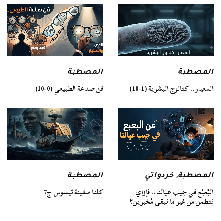
المصطبة
المصطبة
فن صناعة الطبيعي (0-10)
المعيار.. كتالوج البشرية (1-10)
المصطبة
المصطبة
,
خردواتي
كلنا سفينة ثيسوس ج7
البُعبُع في جيب عيالنا.. فإزاي
نتطمن من غير ما نبقى مُخبرين؟