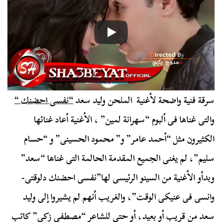
سرقة فنية واضحة لأغنية الملحن وليد سعد
“نفسى احضنك “
والتى غناها فى ألبوم “سهرانة لمين” ، الأغنية أعاد غنائها
الكثيرون مثل “أحمد عامر” و” محمود الحسينى” و “حسام
سليم”، لم يغنى الجميع المقدمة الحالمة التى غناها “سعد”
وبدأو الأغنية من السينو الرئيسى لها”نفسى احضنك دلوقتى-
وانسى فى عنيكى الوقت”، والغريب أنهم لم يشيروا إلى وليد
سعد من قريب أو بعيد، أو حتى للشاعر “مصطفى زكى” كاتب