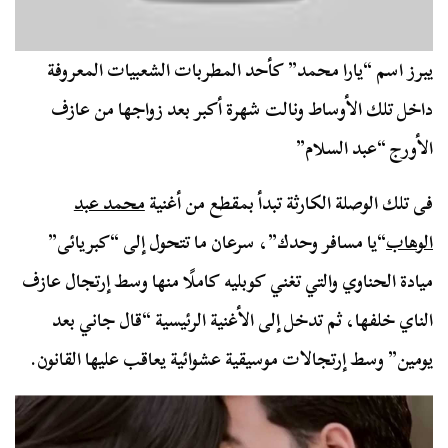
يبرز اسم “يارا محمد” كأحد المطربات الشعبيات المعروفة
داخل تلك الأوساط ونالت شهرة أكبر بعد زواجها من عازف
الأورج “عبد السلام”
فى تلك الوصلة الكارثة تبدأ بمقطع من أغنية
محمد عبد
الوهاب
“يا مسافر وحدك”، سرعان ما تتحول إلى “كبريائى”
ميادة الحناوي والتي تغني كوبليه كاملًا منها وسط إرتجال عازف
الناي خلفها، ثم تدخل إلى الأغنية الرئيسية “قال جاني بعد
يومين” وسط إرتجالات موسيقية عشوائية يعاقب عليها القانون.