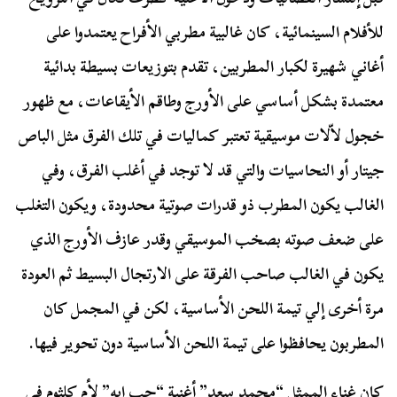
للأفلام السينمائية، كان غالبية مطربي الأفراح يعتمدوا على
أغاني شهيرة لكبار المطربين، تقدم بتوزيعات بسيطة بدائية
معتمدة بشكل أساسي على الأورج وطاقم الأيقاعات، مع ظهور
خجول لاّلات موسيقية تعتبر كماليات في تلك الفرق مثل الباص
جيتار أو النحاسيات والتي قد لا توجد في أغلب الفرق، وفي
الغالب يكون المطرب ذو قدرات صوتية محدودة، ويكون التغلب
على ضعف صوته بصخب الموسيقي وقدر عازف الأورج الذي
يكون في الغالب صاحب الفرقة على الارتجال البسيط ثم العودة
مرة أخرى إلي تيمة اللحن الأساسية، لكن في المجمل كان
المطربون يحافظوا على تيمة اللحن الأساسية دون تحوير فيها.
كان غناء الممثل “محمد سعد” أغنية “حب إيه” لأم كلثوم في