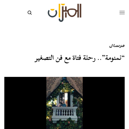
مرسال
“نمنومة”.. رحلة فتاة مع فن التصغير