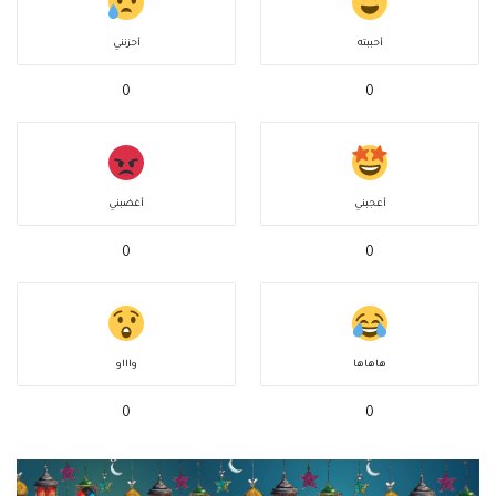
أحببته
أحزنني
0
0
أعجبني
أغضبني
0
0
هاهاها
واااو
0
0