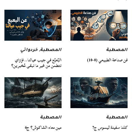
المصطبة
المصطبة
,
خردواتي
فن صناعة الطبيعي (0-10)
البُعبُع في جيب عيالنا.. فإزاي
نتطمن من غير ما نبقى مُخبرين؟
المصطبة
المصطبة
كلنا سفينة ثيسوس ج7
مين معاه الشاكوش؟ ج6