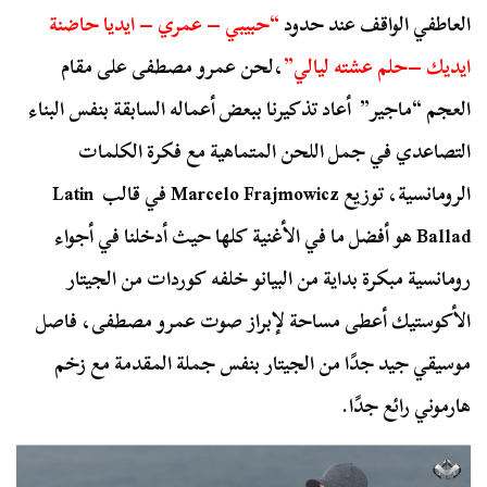
العاطفي الواقف عند حدود
“حبيبي – عمري – ايديا حاضنة
ايديك –حلم عشته ليالي”
،
لحن عمرو مصطفى على مقام
العجم “ماجير” أعاد تذكيرنا ببعض أعماله السابقة بنفس البناء
التصاعدي في جمل اللحن المتماهية مع فكرة الكلمات
الرومانسية،
توزيع Marcelo Frajmowicz في قالب Latin
Ballad هو أفضل ما في الأغنية كلها حيث أدخلنا في أجواء
رومانسية مبكرة بداية من البيانو خلفه كوردات من الجيتار
الأكوستيك أعطى مساحة لإبراز صوت عمرو مصطفى، فاصل
موسيقي جيد جدًا من الجيتار بنفس جملة المقدمة مع زخم
هارموني رائع جدًا.