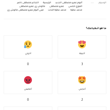
الوسوم
ألبوم عمرو مصطفى الجديد
الرئيسية
الشاعر مصطفى ناصر
الموزع نابلسي
عمرو مصطفى
مالوش زي عمرو مصطفى
محمد عطية
محمد عطية التخت
ميني ألبوم عمرو مصطفى مالوش زي
ما هو انطباعك؟
أحببته
أحزنني
0
3
أعجبني
أغضبني
0
2