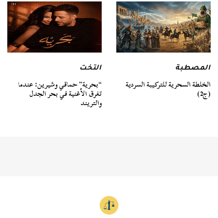
المصطبة
التخت
الخلطة السحرية للتركيبة السردية
“بحرية” حماقي وشيرين: عندما
(ج2)
تغرق الأغنية في بحر الجدل
والتريند