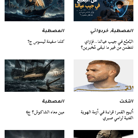
المصطبة
المصطبة
,
خردواتي
كلنا سفينة ثيسوس ج7
البُعبُع في جيب عيالنا.. فإزاي
نتطمن من غير ما نبقى مُخبرين؟
التخت
المصطبة
ألبوم القمر: قراءة في أزمة الهوية
مين معاه الشاكوش؟ ج6
الفنية لرامي صبري