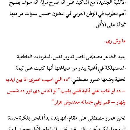
الألفية الجديدة مع التأكيد على أنه صرح مرارًا أنه سوف يصبح
أهم مطرب في الوطن العربي في غضون خمس سنوات مر منها
ثلاثة على الأقل.
مالوش زي.
يعيد الشاعر مصطفى ناصر تدوير نفس المفردات العاطفية
المستهلكة في أغنية يبدو من صياغتها أنها كتبت على تيمة
لحنية وضعها عمرو مصطفي.
“ده اللي اسيب عمرى انا بين ايديه
– ده لو غاب عني ثانية قلبي يغيب” لو الناس دي نور ده شمس
ونهار – قمر وفي جماله معندوش هزار”
لحن عمرو مصطفى على مقام النهاوند، بدأ اللحن بفكرة جيدة
ثم تبعها بفكرة أخرى غنى فيها نفس المقطع الأول وجعلها لزمة