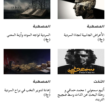
المصطبة
المصطبة
السردية تواجه الموت وأزمة المعنى
الأعراض الجانبية لنجاة السردية
(ج4)
(ج5)
التخت
المصطبة
ألبوم سمعوني : محمد حماقي و
إعادة تدوير النخب في براح السردية
رحلة البحث عن الذات وسط ضجيج
(ج3)
التريند