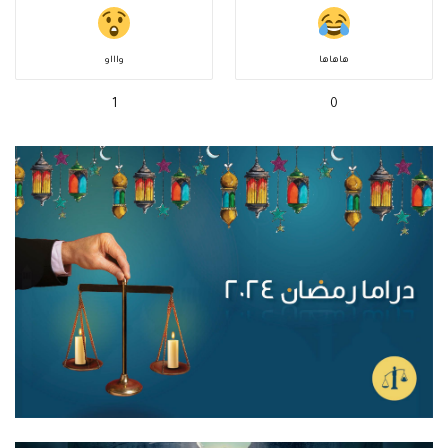
هاهاها
واااو
1
0