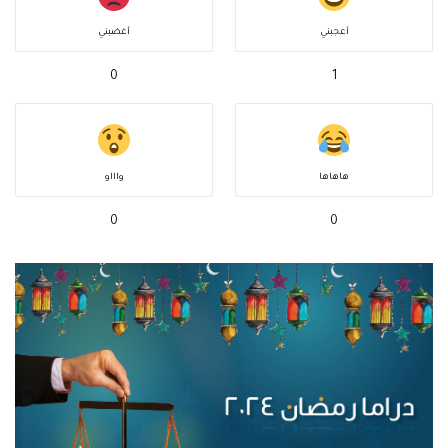
أعجبني
أغضبني
0
1
هاهاها
واااو
0
0