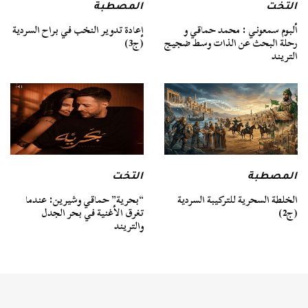
التخت
المصطبة
ألبوم سمعوني : محمد حماقي و
إعادة تدوير النخب في براح السردية
رحلة البحث عن الذات وسط ضجيج
(ج3)
التريند
المصطبة
التخت
الخلطة السحرية للتركيبة السردية
“بحرية” حماقي وشيرين: عندما
(ج2)
تغرق الأغنية في بحر الجدل
والتريند