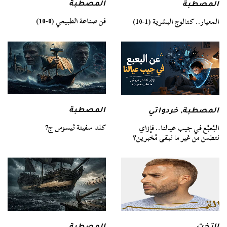
المصطبة
المصطبة
فن صناعة الطبيعي (0-10)
المعيار.. كتالوج البشرية (1-10)
المصطبة
المصطبة
,
خردواتي
كلنا سفينة ثيسوس ج7
البُعبُع في جيب عيالنا.. فإزاي
نتطمن من غير ما نبقى مُخبرين؟