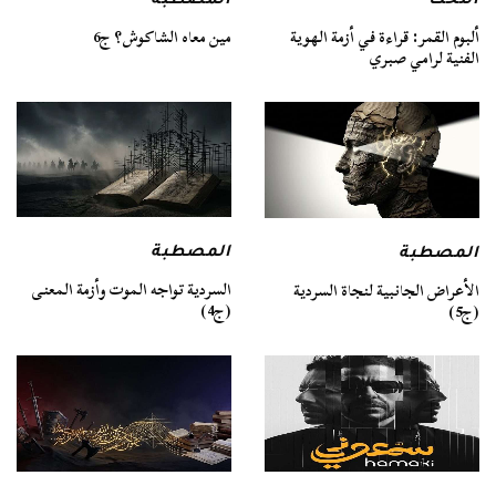
التخت
المصطبة
ألبوم القمر: قراءة في أزمة الهوية
مين معاه الشاكوش؟ ج6
الفنية لرامي صبري
المصطبة
المصطبة
السردية تواجه الموت وأزمة المعنى
الأعراض الجانبية لنجاة السردية
(ج4)
(ج5)