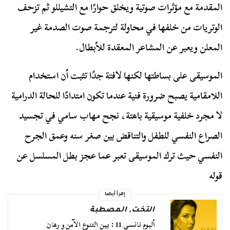
المقدمة مع مؤثرات صوتية ويخلق حوارًا مع التشيللو ثم تزحف
الوتريات من خلفها في محاولة لترجمة صوت الصدمة غير
المعلن ويعبر عن المشاعر المعقدة للأبطال.
الموسيقى على بساطتها لكنها لافتة جدًا تثبت أن استخدام
اللامقامية يصبح ضرورة فنية عندما تكون امتدادًا للحالة الدرامية
لا مجرد خلفية موسيقية باهتة، نجح مهاب سامي في تجسيد
الصراع النفسي للطفل والتناقض بين صغر سنه وعمق الجرح
النفسي حيث ترك الموسيقى تعبر عما عجز بطل المسلسل عن
قوله
إقرأ أيضا
التخت
,
المصطبة
ألبوم نانسي 11 : بين التنوع الآمن و رهان