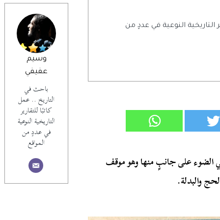
ر التاريخية النوعية في عددٍ من
وسيم
عفيفي
باحث في
التاريخ .. عمل
كاتبًا للتقارير
التاريخية النوعية
في عددٍ من
المواقع
ي الضوء على جانبٍ منها وهو موقف
حج والبدلة.