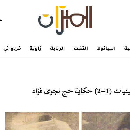
هم
ة
البيانولا
التخت
الربابة
زاوية
خردواتي
 نجوى فؤاد