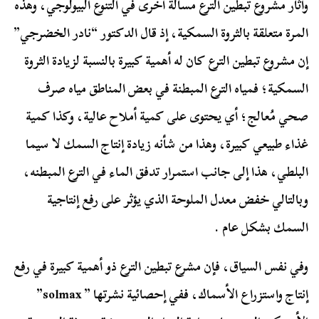
وأثار مشروع تبطين الترع مسألة أخرى في التنوع البيولوجي، وهذه
المرة متعلقة بالثروة السمكية، إذ قال الدكتور “نادر الخضرجي”
إن مشروع تبطين الترع كان له أهمية كبيرة بالنسبة لزيادة الثروة
السمكية؛ فمياه الترع المبطنة في بعض المناطق مياه صرف
صحي مُعالج؛ أي يحتوى على كمية أملاح عالية، وكذا كمية
غذاء طبيعي كبيرة، وهذا من شأنه زيادة إنتاج السمك لا سيما
البلطي، هذا إلى جانب استمرار تدفق الماء في الترع المبطنه،
وبالتالي خفض معدل الملوحة الذي يؤثر على رفع إنتاجية
السمك بشكل عام .
وفي نفس السياق، فإن مشرع تبطين الترع ذو أهمية كبيرة في رفع
إنتاج واستزراع الأسماك، ففي إحصائية نشرتها ” solmax”