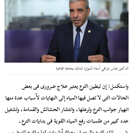
الدكتور عباس شراقي أستاذ الموارد المائية بجامعة القاهرة
واستكمل: إن تبطين الترع يعتبر علاج ضرورى فى بعض
الحالات التى لا تصل فيها المياه إلى النهايات لأسباب عدة منها
انهيار جوانب الترع وترهلها، وانتشار الحشائش والقمامة، وتشغيل
عدد كبير من طلمبات رفع المياه القوية فى بدايات الترع،
وتسمى تلك الترع بالمتعبة، وهناك أولويات لهذه الترع للتبطين،