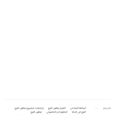
الوسوم
أسامة الشاذلي
أضرار تبطين الترع
إيجابيات مشروع تبطين الترع
الترع في الدلتا
الدكتور نادر الخضرجي
تبطين الترع