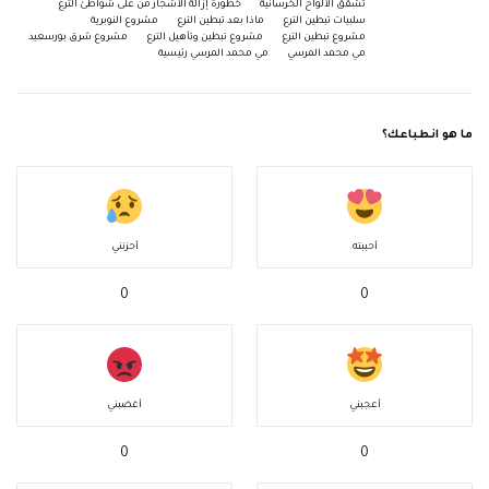
تشقق الألواح الخرسانية
خطورة إزالة الأشجار من على شواطئ الترع
سلبيات تبطين الترع
ماذا بعد تبطين الترع
مشروع النوبرية
مشروع تبطين الترع
مشروع تبطين وتأهيل الترع
مشروع شرق بورسعيد
مي محمد المرسي
مي محمد المرسي رئيسية
ما هو انطباعك؟
أحببته
أحزنني
0
0
أعجبني
أغضبني
0
0