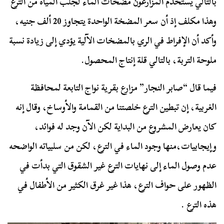
بالتالي يستخدم المزارعون مضخات الماء لجلب المياه من الترع
وهذا مكلف إذ أن سعر المضخة الواحدة يتجاوز 20 ألف جنيه،
وأكد أن الإفراط في الري بالمضخات الآلية يؤدي إلى زيادة نسبة
ملوحة التربة، بالتالي قلة إنتاج المحصول.
فيما قال “صابر النجار” مزارع بقرية نواج التابعة لمحافظة
الغربية، إن تبطين الترع خلصتنا من القمامة والأوساخ، وقال إنه
كان يعارض المشروع من البداية لكن الآن وجد له فوائد،
وإيجابيات،منها وجود الماء في الترع، لكن من سلبياته الواضحه
عدم وصول الماء إلى نهايات الترع غير الشقوق التي بدأت في
الظهور على حواف الترع، هذا غير غرق الكثير من الأطفال في
هذه الترع .