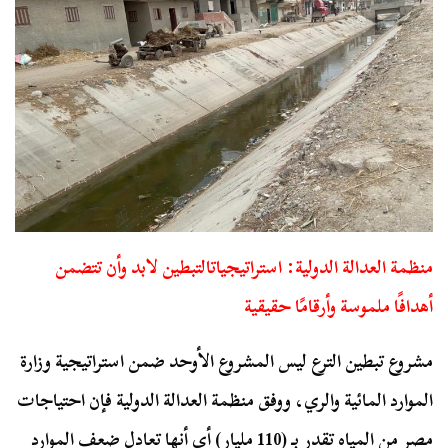
منظمة العدالة الدولية: استراتيجياتالتبطين لابد وأن تتضمن
أهدافًا ملموسة وأرقامًا حقيقية
مشروع تبطين الترع ليس المشروع الأوحد ضمن استراتيجية وزارة
الموارد المائية والري، ووفق منظمة العدالة الدولية فإن احتياجات
مصر من المياه تقدر بـ (110 مليار) أي أنها تعادل ضعف الموارد