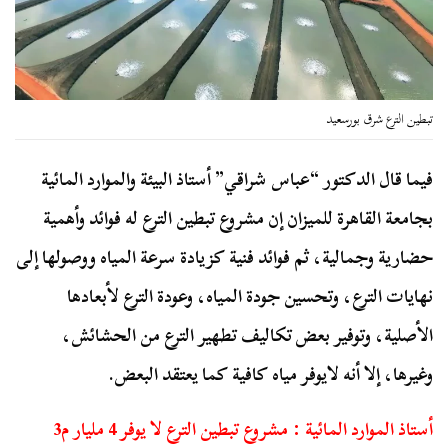
تبطين الترع شرق بورسعيد
فيما قال الدكتور “عباس شراقي” أستاذ البيئة والموارد المائية
بجامعة القاهرة للميزان إن مشروع تبطين الترع له فوائد وأهمية
حضارية وجمالية، ثم فوائد فنية كزيادة سرعة المياه ووصولها إلى
نهايات الترع، وتحسين جودة المياه، وعودة الترع لأبعادها
الأصلية، وتوفير بعض تكاليف تطهير الترع من الحشائش،
وغيرها، إلا أنه لايوفر مياه كافية كما يعتقد البعض.
أستاذ الموارد المائية : مشروع تبطين الترع لا يوفر 4 مليار م3