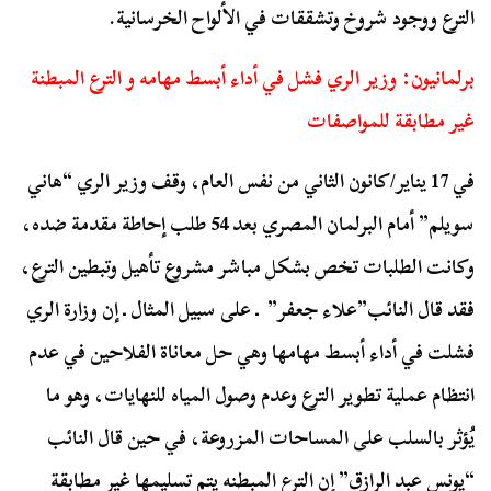
الترع ووجود شروخ وتشققات في الألواح الخرسانية.
برلمانيون: وزير الري فشل في أداء أبسط مهامه و الترع المبطنة
غير مطابقة للمواصفات
في 17 يناير/كانون الثاني من نفس العام، وقف وزير الري “هاني
سويلم” أمام البرلمان المصري بعد 54 طلب إحاطة مقدمة ضده،
وكانت الطلبات تخص بشكل مباشر مشروع تأهيل وتبطين الترع،
فقد قال النائب”علاء جعفر” ـ على سبيل المثال ـ إن وزارة الري
فشلت في أداء أبسط مهامها وهي حل معاناة الفلاحين في عدم
انتظام عملية تطوير الترع وعدم وصول المياه للنهايات، وهو ما
يُؤثر بالسلب على المساحات المزروعة، في حين قال النائب
“يونس عبد الرازق” إن الترع المبطنه يتم تسليمها غير مطابقة