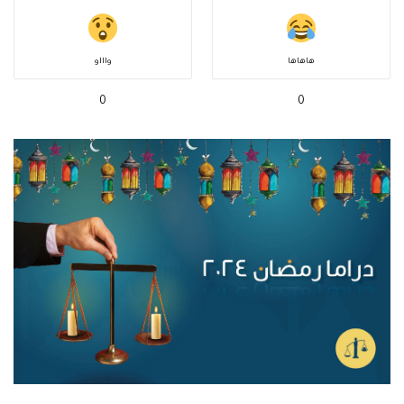
هاهاها
واااو
0
0