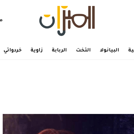
هم
ة
البيانولا
التخت
الربابة
زاوية
خردواتي