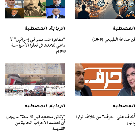
المصطبة
الربابة
,
المصطبة
فن صناعة الطبيعي (0-10)
“مظاهرة ضد مصر في إسرائيل” لا
داعي للاندهاش فعلوا الأسوأ سنة
1948م
المصطبة
الربابة
,
المصطبة
أخاف على “حرف” من خلاف نوارة
“وثائق محتشد قبل 60 سنة” ما يجب
والباز
أن تتعلمه الأحزاب الحالية من
القديمة