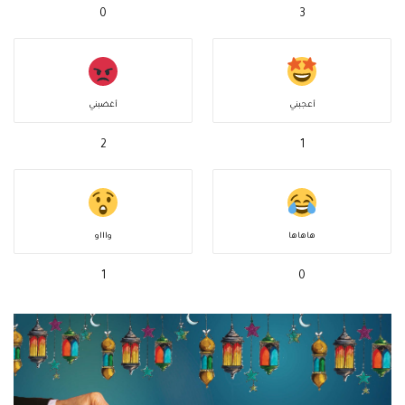
0
3
أعجبني
أغضبني
2
1
هاهاها
واااو
1
0