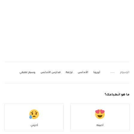
الوسوم
أوروبا
الأندلس
ترجمة
مدارس الأندلس
وسيم عفيفي
ما هو انطباعك؟
أحببته
أحزنني