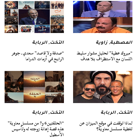
المصطبة
,
زاوية
التخت
,
الربابة
“مبروك عطية” تحليل مشوار سليط
“صدفة ولا قاصد” سعدي ـ جوهر
اللسان مع الاستظراف بلا هدف
الرابح في أزمات الدراما
التخت
,
الربابة
التخت
,
الربابة
لماذا توقفت في موقع الميزان عن
“الحلقتين 6 و7 من مسلسل معاوية”
تغطية مسلسل معاوية؟
هذه قصة إهانة زوجته له وتأسيس
الأسطول