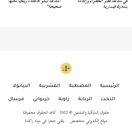
في مشاهد قصر الخضراء وإجادة
“مشاهد تبدو خاطئة تاريخيًا لكنها
بمعارك قيسارية
صحيحة”
الرئيسية
المصطبة
المشربية
البيانولا
التخت
الربابة
زاوية
خردواتي
مرسال
حقوق الملكية والتشغيل © 2022 كافه الحقوق محفوظة
موقع إلكتروني متخصص .. يلقي حجرا في مياه راكدة