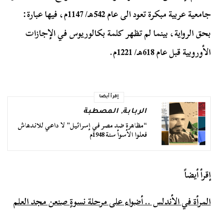
جامعية عربية مبكرة تعود الى عام 542هـ/ 1147م، فيها عبارة:
بحق الرواية، بينما لم تظهر كلمة بكالوريوس في الإجازات
الأوروبية قبل عام 618هـ/ 1221م.
إقرأ أيضا
الربابة
,
المصطبة
“مظاهرة ضد مصر في إسرائيل” لا داعي للاندهاش
فعلوا الأسوأ سنة 1948م
إقرأ أيضاً
المرأة في الأندلس .. أضواء على مرحلة نسوةٍ صنعن مجد العلم