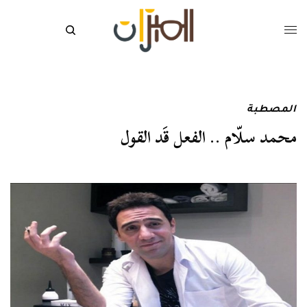
المصطبة
محمد سلّام .. الفعل قَد القول