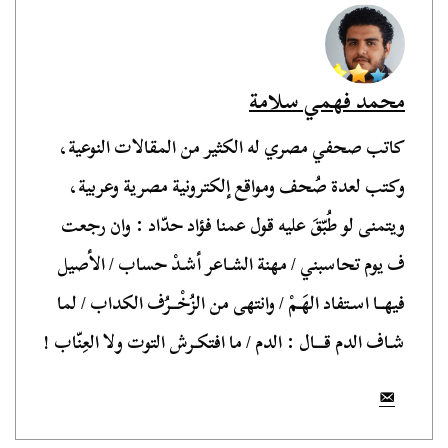
محمد فهمي سلامة
كاتب صحفي مصري له الكثير من المقالات النوعية،
وكتب لعدة صُحف ومواقع إلكترونية مصرية وعربية،
ويتمنى لو طُبّقَ عليه قول عمنا فؤاد حدّاد : وان رجعت
ف يوم تحاسبني / مهنة الشـاعر أشـدْ حساب / الأصيل
فيهــا اسـتفاد الهَـمْ / وانتهى من الزُخْــرُف الكداب / لما
شـاف الدم قـــال : الدم / ما افتكـرش التوت ولا العِنّاب !