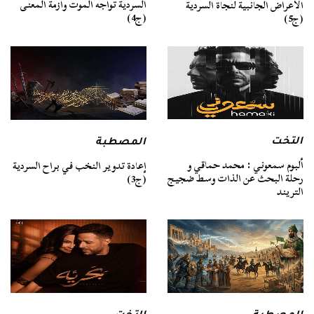
السردية تواجه الموت وأزمة المعنى
الأعراض الجانبية لنجاة السردية
(ج4)
(ج5)
التخت
المصطبة
ألبوم سمعوني : محمد حماقي و
إعادة تدوير النخب في براح السردية
رحلة البحث عن الذات وسط ضجيج
(ج3)
التريند