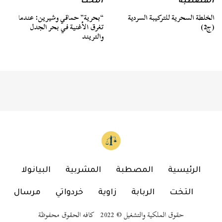
المصطبة
التخت
الخلطة السحرية للتركيبة السردية
“بحرية” حماقي وشيرين: عندما
(ج2)
تغرق الأغنية في بحر الجدل
والتريند
الرئيسية
المصطبة
المشربية
البيانولا
التخت
الربابة
زاوية
خردواتي
مرسال
حقوق الملكية والتشغيل © 2022 كافه الحقوق محفوظة