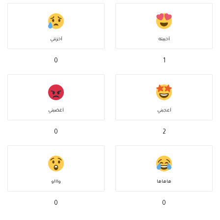
أحببته
أحزنني
0
1
أعجبني
أغضبني
0
2
هاهاها
واااو
0
0