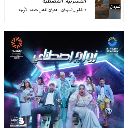
المشربية
,
المصطبة
#انقذوا_السودان.. عنوان لفشل متعدد الأوجه