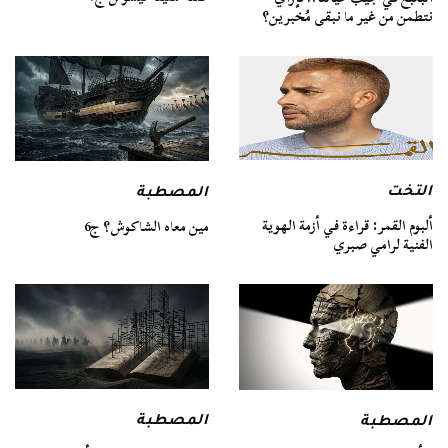
نتطمن من غير ما نبقى مُخبرين؟
التخت
المصطبة
ألبوم القمر: قراءة في أزمة الهوية
مين معاه الشاكوش؟ ج6
الفنية لرامي صبري
المصطبة
المصطبة