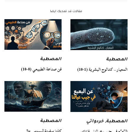
مقالات قد تعجبك ايضا
المصطبة
المصطبة
فن صناعة الطبيعي (0-10)
المعيار.. كتالوج البشرية (1-10)
المصطبة
المصطبة
,
خردواتي
كلنا سفينة ثيسوس ج7
البُعبُع في جيب عيالنا.. فإزاي