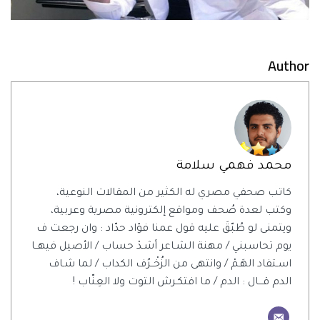
Author
محمد فهمي سلامة
كاتب صحفي مصري له الكثير من المقالات النوعية،
وكتب لعدة صُحف ومواقع إلكترونية مصرية وعربية،
ويتمنى لو طُبّقَ عليه قول عمنا فؤاد حدّاد : وان رجعت ف
يوم تحاسبني / مهنة الشـاعر أشـدْ حساب / الأصيل فيهــا
اسـتفاد الهَـمْ / وانتهى من الزُخْــرُف الكداب / لما شـاف
الدم قـــال : الدم / ما افتكـرش التوت ولا العِنّاب !