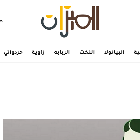
هم
ة
البيانولا
التخت
الربابة
زاوية
خردواتي