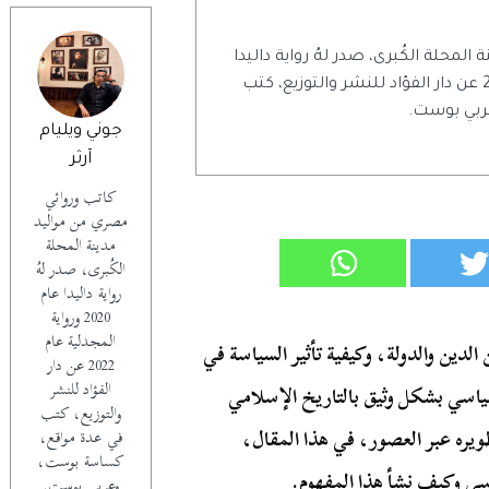
لمحلة الكُبرى، صدر لهُ رواية داليدا
عام 2020 ورواية المجدلية عام 2022 عن دار الفؤاد للنشر والتوزيع، كتب
ربي بوست.
جوني ويليام
آرثر
كاتب وروائي
مصري من مواليد
مدينة المحلة
الكُبرى، صدر لهُ
رواية داليدا عام
2020 ورواية
المجدلية عام
لدين والدولة، وكيفية تأثير السياسة في
2022 عن دار
الفؤاد للنشر
لسياسي بشكل وثيق بالتاريخ الإسلامي
والتوزيع، كتب
ره عبر العصور، في هذا المقال،
في عدة مواقع،
كساسة بوست،
 وكيف نشأ هذا المفهوم.
وعربي بوست.