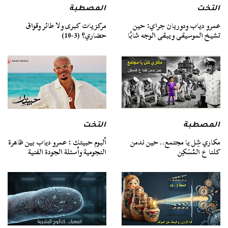
التخت
المصطبة
عمرو دياب ودوريان جراي: حين
مركزيات كبرى ولا طائر وقواق
تشيخ الموسيقى ويبقى الوجه شابًا
حضاري؟ (3-10)
المصطبة
التخت
مكاري شِل يا مجتمع.. حين ندمن
ألبوم حبيتك : عمرو دياب بين ظاهرة
كلنا ع المُسَكِن
النجومية وأسئلة الجودة الفنية