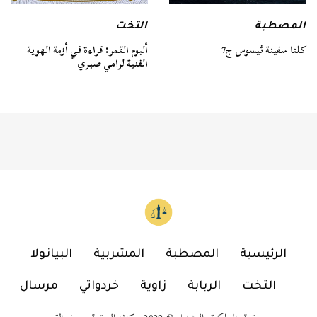
المصطبة
التخت
كلنا سفينة ثيسوس ج7
ألبوم القمر: قراءة في أزمة الهوية
الفنية لرامي صبري
الرئيسية
المصطبة
المشربية
البيانولا
التخت
الربابة
زاوية
خردواتي
مرسال