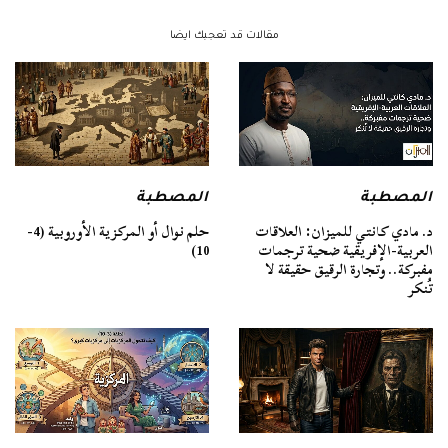
مقالات قد تعجبك ايضا
المصطبة
المصطبة
د. مادي كانتي للميزان: العلاقات
حلم نوال أو المركزية الأوروبية (4-
العربية-الإفريقية ضحية ترجمات
10)
مفبركة.. وتجارة الرقيق حقيقة لا
تُنكر