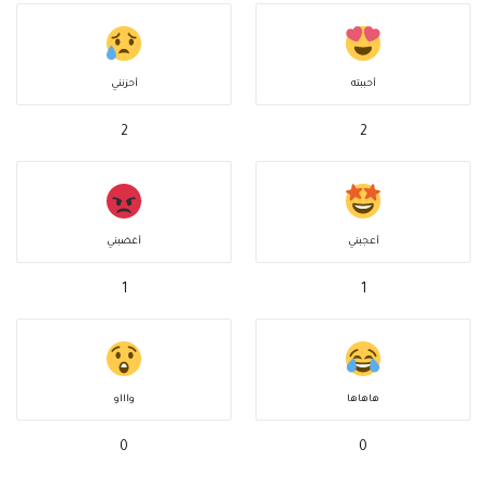
أحببته
أحزنني
2
2
أعجبني
أغضبني
1
1
هاهاها
واااو
0
0