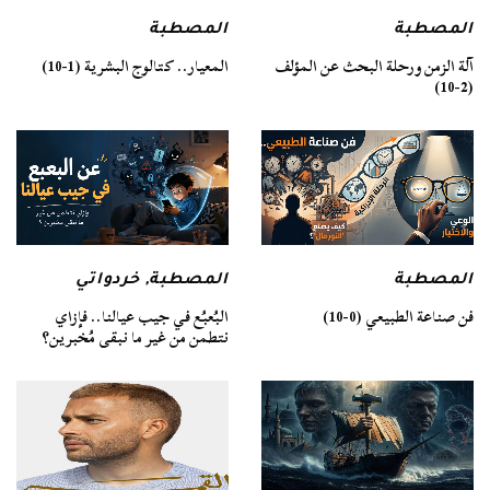
المصطبة
المصطبة
آلة الزمن ورحلة البحث عن المؤلف
المعيار.. كتالوج البشرية (1-10)
(2-10)
المصطبة
المصطبة
,
خردواتي
فن صناعة الطبيعي (0-10)
البُعبُع في جيب عيالنا.. فإزاي
نتطمن من غير ما نبقى مُخبرين؟