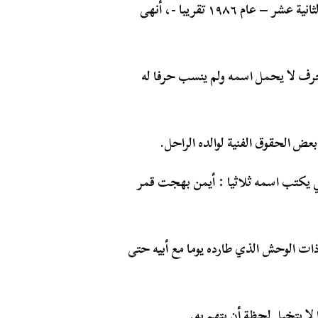
تصدى أيمن لوالده حتى أوقف عنده هذا الطبع وهو ابن الثانية عشر – عام ١٩٨٦ تقريبا -، أنهى
رف لا يحمل اسمه ولم ينسب حرفا له
ض الحقوق الفنية لوالده الراحل.
أني يكتب اسمه ثلاثيا : أيمن بهجت قمر
 ذات الوحش الذي طارده يوما مع أبيه حتى
ا يتخيل لحظة أن يتهم به.