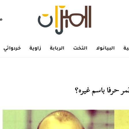
هم
ة
البيانولا
التخت
الربابة
زاوية
خردواتي
ر حرفا باسم غيره؟