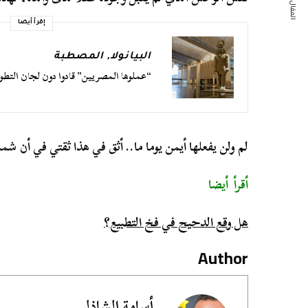
المقال التالي
إقرأ أيضا
البيانولا
,
المصطبة
“عملوها المصريين” قادوا دون لجان التطوي
لم ولن يفعلها أيمن يوما ما.. أثق في هذا ثقتي في أن شم
أقرأ أيضا
هل وقع الدحيح في فخ التطبيع؟
Author
أسامة الشاذلي