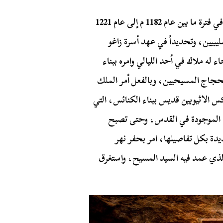
تقول القصة الشهيرة عن بناء الكنائس الـ 11 التي شيدت في فترة ما بين عام 1182 م إلى عام 1221
يبيين، وتحديداً في عهد أسرة زاغو
له ملاك في أحد الليالي وامره ببناء
حجاج المسيحيين، وبالفعل أمر الملك
س الاثيوبين قديس ببناء الكنائس، التي
س الموجودة في القدس، وحتى تصبح
يدة بكل تفاصيلها، امر بحفر نهر
الذي عمد فيه السيد المسيح، واستغرق