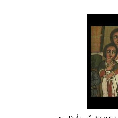
وبالتحديد في أثيوبيا، أورشليم يحج