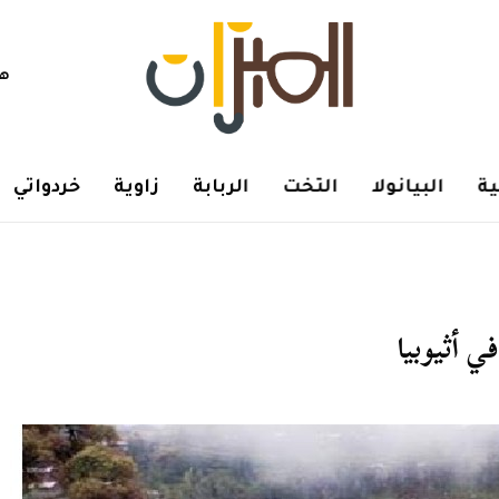
هم
ة
البيانولا
التخت
الربابة
زاوية
خردواتي
 أثيوبيا