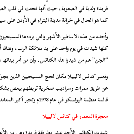
فريدة وغاية في الصعوبة، حيث أنها نحتت في قلب ال
كما هو الحال في خزانة مدينة البتراء في الأردن على سبي
وأحده من هذه الاساطير الأشهر والتي يرددها المسيحيون 
كلها شيدت في يوم واحد على يد ملائكة الرب، وهناك أ
“الجن” هم من شيدوا هذا الكنائس، وأن من أمر ببنائها 
وتعتبر كنائس لاليبيلا مكان لحج المسيحيين الذين يجو
عن طريق ممرات وسراديب صخرية تربطهم ببعض بشكل م
قائمة منظمة اليونسكو في عام 1978م وتعتبر أكبر المعابد الدينية المتجانسة حول العالم.
معجزة المعمار في كنائس لاليبيلا
شيدت الكنائس الأحد عشر بطريقة فريدة وهي من الأع