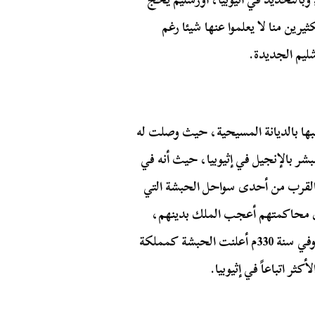
يرين منا لا يعلموا عنها شيئا رغم
شليم الجديدة.
شعبها بالديانة المسيحية، حيث وصلت له
ر بالإنجيل في إثيوبيا، حيث أنه في
 بالقرب من أحدى سواحل الحبشة التي
ل محاكمتهم أعجب الملك بدينهم،
وطلب منهم ان يقوموا بتربية ابنه الذي اعتنق المسيحية، وفي سنة 330م أعلنت الحبشة كمملكة
ثر اتباعاً في إثيوبيا.