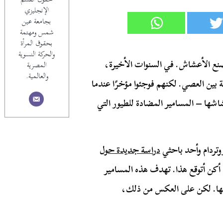
الإنجليزي
بجامعة عين
شمس ومهتمة
بحقوق المرأة
والحركة النسوية
نع الأعشاش. في السنوات الأخيرة،
المصرية
والعالمية.
ة بين العصي. لكنهم فوجئوا مؤخرًا عندما
شها – المسامير المضادة للطيور التي
تردام وأحد باحثي
دراسة جديدة حول
أكن أتوقع هذا. تهدف هذه المسامير
يفها. لكن على العكس من ذلك،