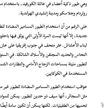
وهي طيور ذكية أعضاء في عائلة الكورفيد، باستخدام مس
روتردام وجلاسكو ومدينة إنشيدي الهولندية.
على الرغم من أن استخدام الطيور المسامير المضادة للط
جديدة، إلا أنها ليست المرة الأولى التي يوثق فيها باحث
النحاس والحديد المجلفن والأسلاك الشائكة. في السنوا
للطيور مليئة بمساحات الزجاج الأمامي والنظارات الشمس
المستخدمة في الكوكايين.
عواقب استخدام الطيور المسامير المضادة للطيور غير م
مثل السجائر، أنها سيف ذو حدين للطيور. يمكن للمواد ا
تحميها من الطفيليات. لكنها يمكن أن تكون سامة أيضًا. 