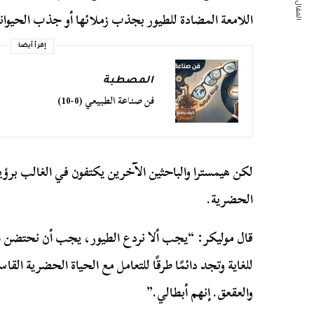
المقال التالي
اللامعة المضادة للطيور بجذب زملائها أو جذب الحيوان
إقرأ أيضا
المصطبة
فن صناعة الطبيعي (0-10)
لكن هيمسترا والباحثين الآخرين يكتفون في الغالب برؤية
الحضرية.
قال موليكر: “يجب ألا نردع الطيور، يجب أن نحتضن ال
للغاية وتجد دائمًا طرقًا للتعامل مع الحياة الحضرية القا
والعقعق. إنهم أبطالي.”