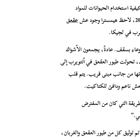
فية استخدام الحيوانات للمواد
عقعق
يرب في لجيكا.
عاء بسقف. عادةً، يجمعون الأشواك
 تحولت طيور العقعق في أنتويرب إلى
ذتها من جانب مبنى قريب. يتم قلب
لعش ناعم ودافئ للكتاكيت.
طريقة التي كان من المفترض
لي.”
م توثيق كل من طيور العقعق والغربان،