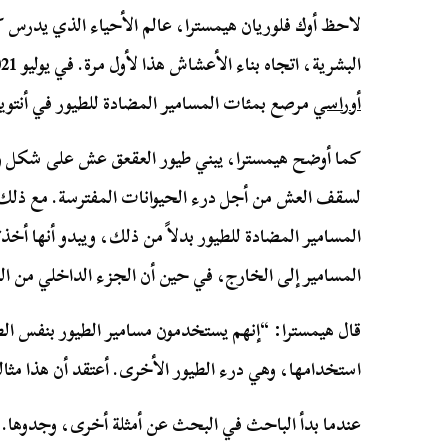
لاحظ أوك فلوريان هيمسترا، عالم الأحياء الذي يدرس كي
البشرية، اتجاه بناء الأعشاش هذا لأول مرة. في يوليو 2021، لاحظ هيمسترا وجود عش
أوراسي
مرصع بمئات المسامير المضادة للطيور في أنتو
كما أوضح هيمسترا، يبني طيور العقعق عش على شكل و
لسقف العش من أجل درء الحيوانات المفترسة. مع ذلك،
المسامير المضادة للطيور بدلاً من ذلك، ويبدو أنها أخ
المسامير إلى الخارج، في حين أن الجزء الداخلي من ا
قال هيمسترا: “إنهم يستخدمون مسامير الطيور بنفس ال
استخدامها، وهي درء الطيور الأخرى. أعتقد أن هذا مثا
عندما بدأ الباحث في البحث عن أمثلة أخرى، وجدوها. ت