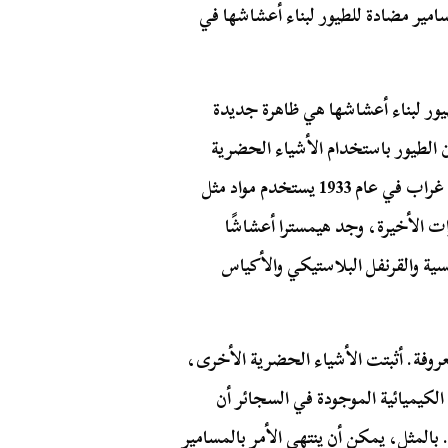
امير مضادة للطيور لبناء أعشاشها في
يور لبناء أعشاشها هي ظاهرة جديدة
ون الطيور باستخدام الأشياء الحضرية
لبناء الأعشاش. عثر متحف في جنوب إفريقيا على عش غراب في عام 1933 يستخدم مواد مثل
ت الأخيرة، وجد هيمسترا أعشاشًا
ية والقرنفل البلاستيكي والأكياس
عروفة. أثبتت الأشياء الحضرية الأخرى،
لكيميائية الموجودة في السجائر أن
بالمثل، يمكن أن ينتهي الأمر بالمسامير