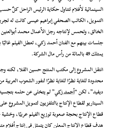
السينمائية لأفلام تتناول حكاية الرئيس الراحل كلٌ ح
التمويل، الكاتب الصحفي إبراهيم عيسى كانت له تجربة 
الخالق، وتحمس لإنتاجه رجل الأعمال محمد أبوالعنين
جلسات بينهم مع الفنان أحمد زكي، تعطل الفيلم غالبًا
يمتلك 49 بالمائة من رأس مال الشركة.
انتقل المشروع إلى مكتب المنتج حسين القلا، لكنه وجد أ
محدودة للغاية نظرًا للغاية نظرًا لنفور الشعوب العربية 
ديفيد”، لكن “
أحمد زكي
” لم يتخلى عن حلمه بتجسي
السيناريو لقطاع الإنتاج بالتلفزيون لتمويل المشروع على
قطاع الإنتاج بحجة صعوبة توزيع الفيلم عربيًا، وخشية ع
هدف قطاع الإنتاج المعلن كان يتمثل في إنتاج أفلام م