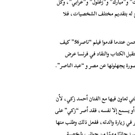
ات” و”مبارك” و”زغلول” و”عرابي”، وكل
 له بتقديم مختلف الشخصيات، فلا
وطلب ممن يهاجمونه أن يسألوا الكاتب محفوظ عبد الرحمن عندما قدموا فيلم “ناصر56” كيف
بل الكتاب والنقاد في فرنسا عرض
صورة يجهلونها عن مصر و “عبد الناصر”.
 تعاون فيها مع الفنان أحمد زكي، لأن
 أو يسمع إلا نفسه، فقد أصر “زكي” على
 في زيارة والدته، ففعل ذلك وطلب منها
برز جانبًا مهمًا من جوانب شخصية