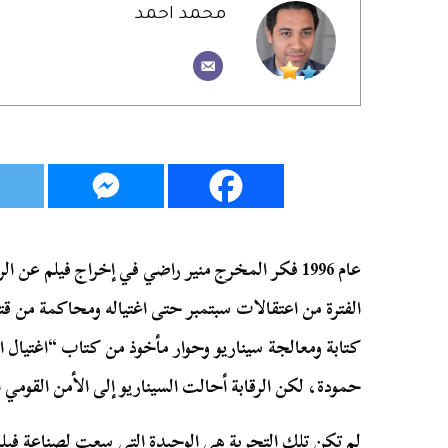
محمد احمد
عام 1996 فكر المخرج منير راضي في إخراج فيلم عن
الفترة من اعتقالات سبتمبر حتى اغتياله ومحاكمة من ق
كتابة ومعالجة سيناريو وحوار مأخوذ من كتاب “اغتيال
حمودة، لكن الرقابة أحالت السيناريو إلى الأمن القومي
لم تكن تلك التجربة هي الوحيدة التي سعت لصناعة في