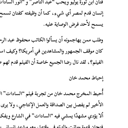
فنان ابن ثورة يوليو ويحب “عبد الناصر” و “أنور الساد
إنسان قدم لمصر أي شيء، كما أن وظيفته كفنان تسمح
يسمح لأحد فرض الوصاية عليه.
كان موقف الجمهور والمشاهدين في أمريكا؟ وكيف استق
الفيلم؟، لقد نال رضا الجميع خاصة أن الفيلم قدم لهم 
إحباط محمد خان
أُحبط المخرج محمد خان من تجربة فيلم “السادات” التي
الأخير لم يفصل بين الصداقة والعمل الإنتاجي، ولا يرى
ألا يؤدي مشهدًا يمشي فيه “السادات” في الشارع ويفكر
فنجان قهوة وماتت والدته في وقتها، وهو مشهد إنساني ي