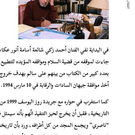
المقال التالي
في البداية نفي الفنان أحمد زكي شائعة أسامة أنور عكاش
جاءت لموقفه من قضية السلام ومواقفه المؤيده للتطبيع م
بعدد كبير من الكتاب من بينهم على سالم بهدف خروج ا
أخذ موافقة جيهان السادات والرقابة في 10 مارس 1994.
كما است
التاريخية، فقبل أن يخرج لحيز التنفيذ اتُهم بأنه سيمث
“ناصري” ويجمع المجد من كل أطرافه، ورد بأن تاريخه ل