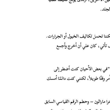
لجلد.
ننا تحمل تكاليف الخيول أو الجرارات.
ف تأتي، كان علي أن أخرج وأجمع
 “في بعض الأحيان كنت أضطر إلى
مر وقتًا طويلاً، لكنني كنت دائمًا أمسك
كض كليف يونج 544 ميلًا وفاز بألترا ماراثون – وحطم الرقم القياسي السابق