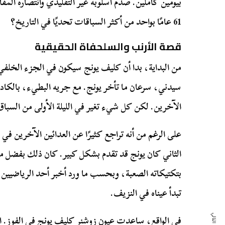
بيومين كاملين. صدم أسلوبه غير التقليدي وانتصاره المفا
61 عامًا بواحد من أكثر السباقات تحديًا في التاريخ؟
قصة الأرنب والسلحفاة الحقيقية
من البداية، بدا أن كليف يونج سيكون في الجزء الخلفي
سيدني، سرعان ما تأخر يونج. مع جريه البطيء، بالكاد 
الآخرين. لكن كل شيء تغير في الليلة الأولى من السباق
على الرغم من أنه تراجع كثيرًا عن العدائين الآخرين في نها
الثاني كان يونج قد تقدم بشكل كبير. كان ذلك بفضل م
بتكتيكاته الصعبة، وبحسب ما ورد أخبر أحد الرياضيين 
تبدأ عيناه في النزيف.
في الواقع، ساعدت عيون زوشنر كليف يونج في الفوز. است