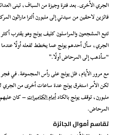
الجري الأخرى. بعد فترة وجيزة من السباف، تبنى العدائو
فائزين لاحقين من سيدني إلى ملبورن ألترا ماراثون المرك
تتبع المشجعون والمراسلون كليف يونج وهو يقترب أكثر فأ
الجري، سأل أحدهم يونج عما يخطط لفعله أولًا عندما 
“سأذهب إلى المرحاض أولًا.”
مع مرور الأيام، ظل يونج على رأس المجموعة. في فجر ا
لكن الأمر استغرق يونج عدة ساعات أخرى من الجري للف
ملبورن، توقف يونج بالكاد
أمام الكاميرات
– كان عليهم ال
المرحاض.
تقاسم أموال الجائزة