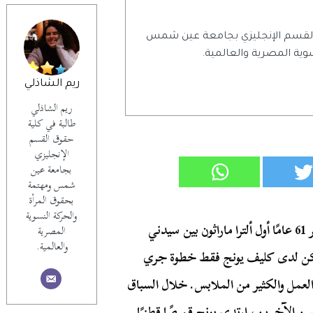
 القسم الإنجليزي بجامعة عين شمس
وية المصرية والعالمية.
ريم الشاذلي
ريم الشاذلي
طالبة في كلية
حقوق القسم
الإنجليزي
بجامعة عين
شمس ومهتمة
بحقوق المرأة
والحركة النسوية
في عام 1983، دخل مزارع بطاطس أسترالي يبلغ من العمر 61 عامًا أول ألترا ماراثون بين سيدني
المصرية
والعالمية.
لم يكن لدى كليف يونج فقط خطوة جري
 العمل والكثير من الملابس. خلال السباق
ين الآخرين، ارتدى يونج قميصًا قطنيًا