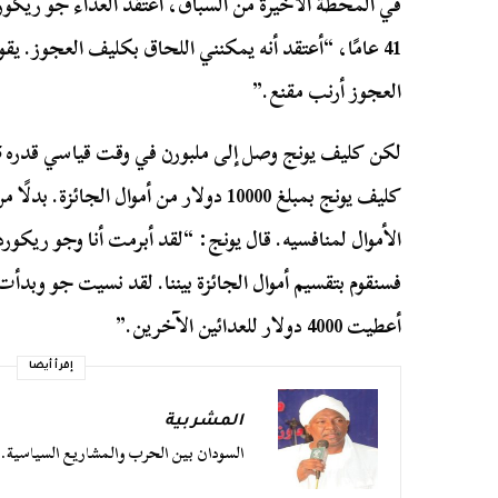
في المحطة الأخيرة من السباق، اعتقد العداء جو ريكور
41 عامًا، “أعتقد أنه يمكنني اللحاق بكليف العجوز. يق
العجوز أرنب مقنع.”
كليف يونج بمبلغ 10000 دولار من أموال الج
الأموال لمنافسيه. قال يونج: “لقد أبرمت أنا وجو ريكورد ا
فسنقوم بتقسيم أموال الجائزة بيننا. لقد نسيت جو وبدأت ف
أعطيت 4000 دولار للعدائين الآخرين.”
إقرأ أيضا
المشربية
السودان بين الحرب والمشاريع السياسية.. 