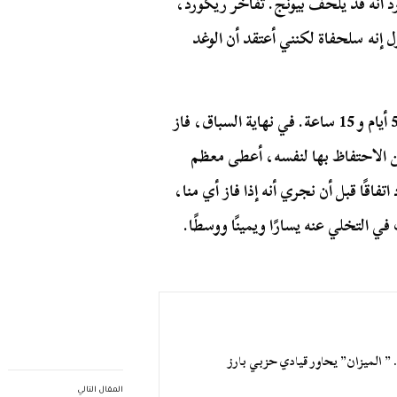
د أنه قد يلحف بيونج. تفاخر ريكورد،
ول إنه سلحفاة لكنني أعتقد أن الوغد
لكن كليف يونج وصل إلى ملبورن في وقت قياسي قدره 5 أيام و 15 ساعة. في نهاية السباق، فاز
ائزة. بدلًا من الاحتفاظ بها لنفسه، أعطى معظم
تفاقًا قبل أن نجري أنه إذا فاز أي منا،
ي التخلي عنه يسارًا ويمينًا ووسطًا.
” الميزان” يحاور قيادي حزبي بارز
المقال التالي