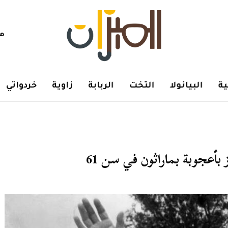
هم
ة
البيانولا
التخت
الربابة
زاوية
خردواتي
بأعجوبة بماراثون في سن 61