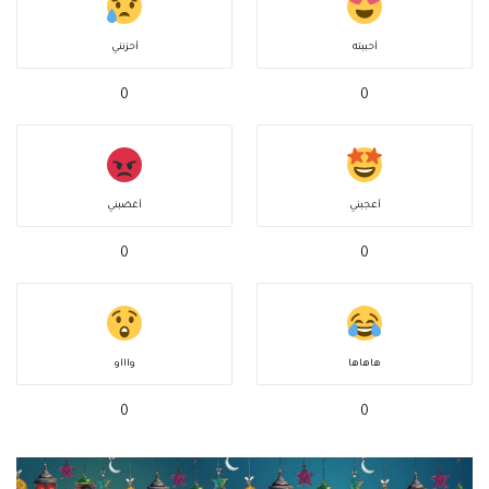
أحببته
أحزنني
0
0
أعجبني
أغضبني
0
0
هاهاها
واااو
0
0