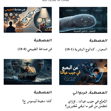
مقالات قد تعجبك ايضا
المصطبة
المصطبة
فن صناعة الطبيعي (0-10)
المعيار.. كتالوج البشرية (1-10)
المصطبة
المصطبة
,
خردواتي
كلنا سفينة ثيسوس ج7
البُعبُع في جيب عيالنا.. فإزاي
نتطمن من غير ما نبقى مُخبرين؟