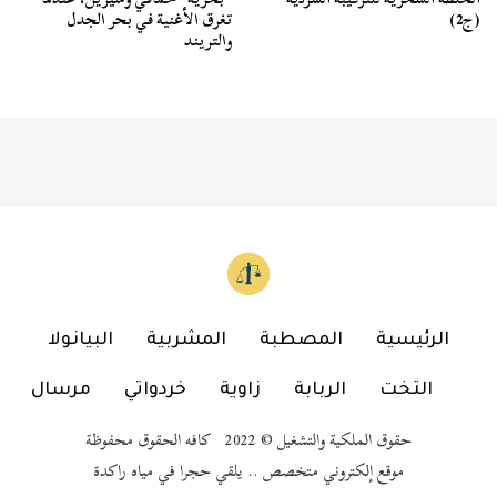
(ج2)
تغرق الأغنية في بحر الجدل
والتريند
الرئيسية
المصطبة
المشربية
البيانولا
التخت
الربابة
زاوية
خردواتي
مرسال
حقوق الملكية والتشغيل © 2022 كافه الحقوق محفوظة
موقع إلكتروني متخصص .. يلقي حجرا في مياه راكدة