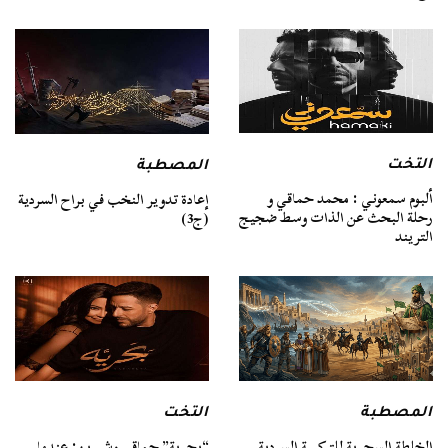
التخت
المصطبة
ألبوم سمعوني : محمد حماقي و
إعادة تدوير النخب في براح السردية
رحلة البحث عن الذات وسط ضجيج
(ج3)
التريند
المصطبة
التخت
الخلطة السحرية للتركيبة السردية
“بحرية” حماقي وشيرين: عندما