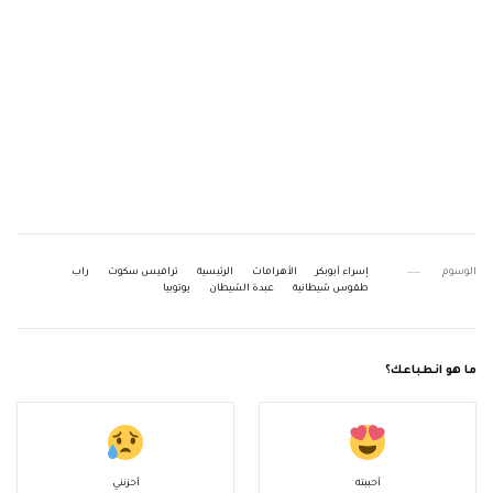
الوسوم
إسراء أبوبكر
الأهرامات
الرئيسية
ترافيس سكوت
راب
طقوس شيطانية
عبدة الشيطان
يوتوبيا
ما هو انطباعك؟
أحببته
أحزنني