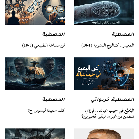
المصطبة
المصطبة
فن صناعة الطبيعي (0-10)
المعيار.. كتالوج البشرية (1-10)
المصطبة
المصطبة
,
خردواتي
كلنا سفينة ثيسوس ج7
البُعبُع في جيب عيالنا.. فإزاي
نتطمن من غير ما نبقى مُخبرين؟