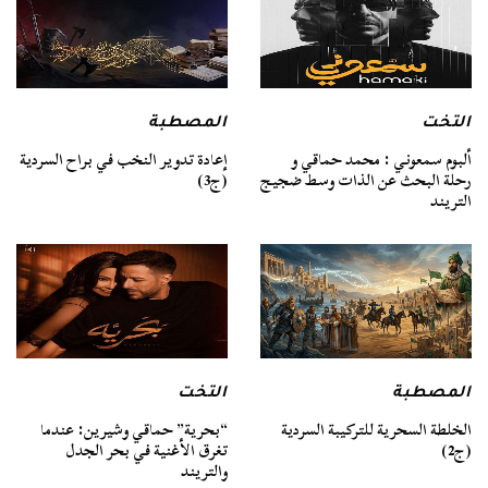
التخت
المصطبة
ألبوم سمعوني : محمد حماقي و
إعادة تدوير النخب في براح السردية
رحلة البحث عن الذات وسط ضجيج
(ج3)
التريند
المصطبة
التخت
الخلطة السحرية للتركيبة السردية
“بحرية” حماقي وشيرين: عندما
(ج2)
تغرق الأغنية في بحر الجدل
والتريند