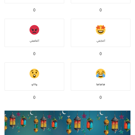
0
0
أعجبني
أغضبني
0
0
هاهاها
واااو
0
0