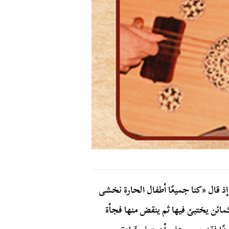
ذ قال «كنا جميعًا أطفال الحارة نخشى
كمائن يختبئ فيها ثم ينقض منها فجأة