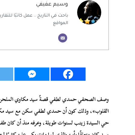
وسيم عفيفي
باحث في التاريخ .. عمل كاتبًا للتقاري
المواقع
وصف الصحفي حمدي لطفي قصةً سيد مكاوي الملحن ال
القلوب»، وذلك كون أن حمدي لطفي سكن مع سيد مكاو
حي السيدة زينب لسنوات طويلة، وعرفه منذ أن كان طفلاً
سيد كان متعلقًا بأبيه والذي لما مات بكى عليه كثيرًا ل