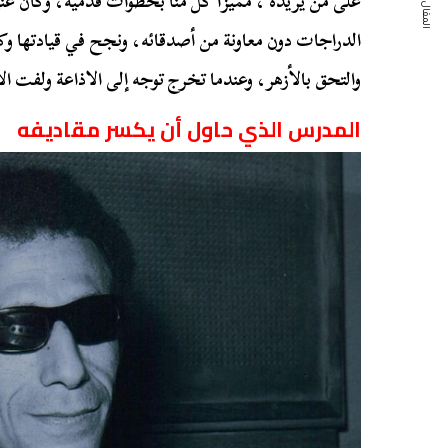
المقال التالي
على من يريده ، مميزًا كل منا بخطوات قدميه، وكان عنيد
الدراجات دون معاونة من أصدقائه، ونجح في قيادتها 
والتحق بالأزهر، وعندما تخرج توجه إلى الاذاعة ولفت الأن
المدرس الذي حاول أن يكسر مقاديفه