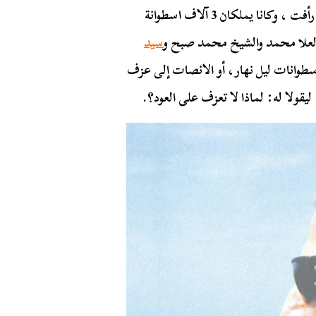
أصدقاءه كانا من هواة الموسيقى هما محمود وإسماعيل رأفت ، وكانا يملكان 3 آلاف اسطوانة
العلا محمد والشيخ محمد صبح و
سيد
اسطوانات ليل نهار، أو الانصات إلى عزف
يقولا له: لماذا لا تعزف على العود؟.