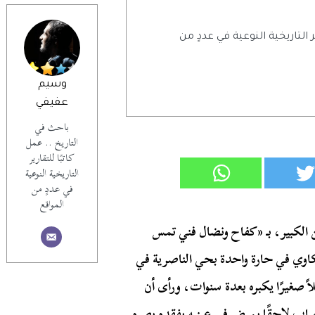
ر التاريخية النوعية في عددٍ من
وسيم
عفيفي
باحث في
التاريخ .. عمل
كاتبًا للتقارير
التاريخية النوعية
في عددٍ من
المواقع
كبير، بـ «كفاح ونضال فني تمس
ي في حارة واحدة بحي الناصرية في
 صغيرًا يكبره بعدة سنوات، ورأى أن
يصاب لاحقًا بمرضٍ في عينيه يفقده بصره.