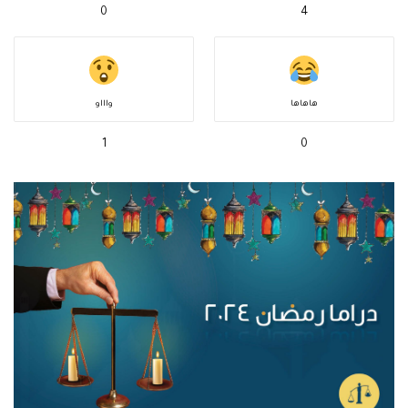
0
4
هاهاها
واااو
1
0