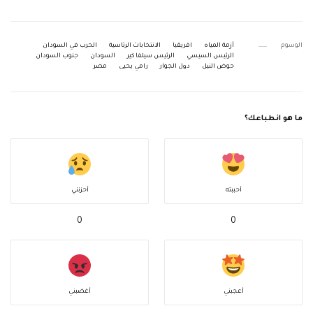
الوسوم
أزمة المياه
افريقيا
الانتخابات الرئاسية
الحرب في السودان
الرئيس السيسي
الرئيس سيلفا كير
السودان
جنوب السودان
حوض النيل
دول الجوار
رامي يحيى
مصر
ما هو انطباعك؟
أحببته
أحزنني
0
0
أعجبني
أغضبني