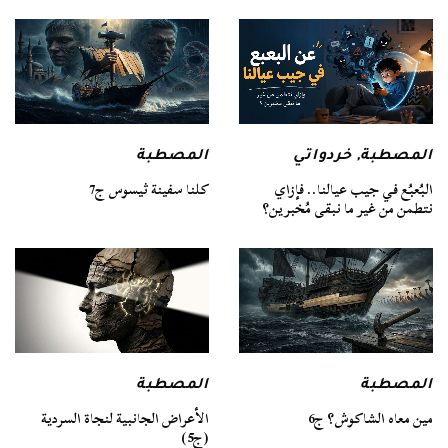
المصطبة
المصطبة
,
خردواتي
كلنا سفينة ثيسوس ج7
البُعبُع في جيب عيالنا.. فإزاي
نتطمن من غير ما نبقى مُخبرين؟
المصطبة
المصطبة
مين معاه الشاكوش؟ ج6
الأعراض الجانبية لنجاة السردية
(ج5)