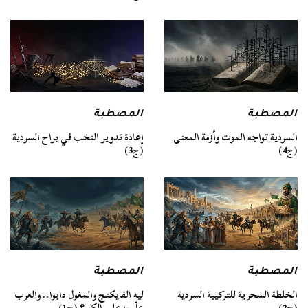
المصطبة
المصطبة
السردية تواجه الموت وأزمة المعنى
إعادة تدوير النخب في براح السردية
(ج4)
(ج3)
المصطبة
المصطبة
الخلطة السحرية للتركيبة السردية
ليه الفايكنج والمغول دابوا.. والعرب
(ج2)
علّموا على الكل؟ (ج1)