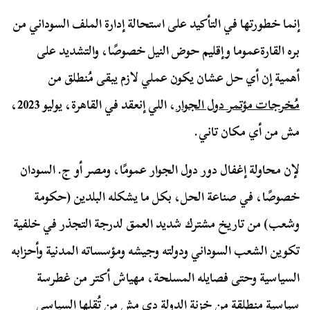
إنما خطورتها في التأكيد على استحالة إدارة الملف السوداني من
بره القارةعموما وإقليم حوض النيل خصوصًا، والتشديد على
أهمية إن أي حل عشان يكون عملي لازم يبقى مُنطلق من
مُخرجات مؤتمر دول الجوار
، اللي إنعقد في القاهرة، يوليو 2023،
مش من أي مكان تاني.
لإن محاولة إغفال دور دول الجوار عمومًا، ومصر أو ج. السودان
خصوصًا، في صناعة الحل، بكل ما يشكله البلدين (حكومة
وشعب) من تاريخ مشترك شديد العمق لدرجة التجذر في خلفية
تكوين الشعب السوداني ودولته وجيشه ومؤسساته المدنية وأحزابه
السياسية وحتى فصايله المسلحة، مهياش أكتر من غطرسة
سياسية منطلقة من خزنة الدولة دي مش من تُقلها السياسي