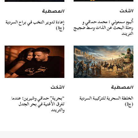
التخت
المصطبة
ألبوم سمعوني : محمد حماقي و
إعادة تدوير النخب في براح السردية
رحلة البحث عن الذات وسط ضجيج
(ج3)
التريند
المصطبة
التخت
الخلطة السحرية للتركيبة السردية
“بحرية” حماقي وشيرين: عندما
(ج2)
تغرق الأغنية في بحر الجدل
والتريند