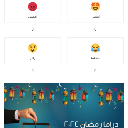
أعجبني
أغضبني
0
0
هاهاها
واااو
0
0