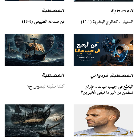
المصطبة
المصطبة
فن صناعة الطبيعي (0-10)
المعيار.. كتالوج البشرية (1-10)
المصطبة
المصطبة
,
خردواتي
كلنا سفينة ثيسوس ج7
البُعبُع في جيب عيالنا.. فإزاي
نتطمن من غير ما نبقى مُخبرين؟