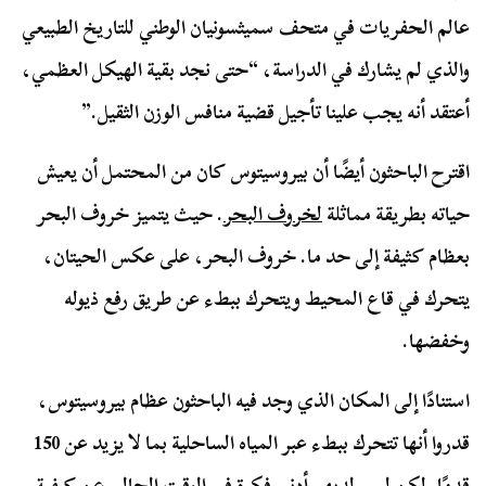
عالم الحفريات في متحف سميثسونيان الوطني للتاريخ الطبيعي
والذي لم يشارك في الدراسة، “حتى نجد بقية الهيكل العظمي،
أعتقد أنه يجب علينا تأجيل قضية منافس الوزن الثقيل.”
اقترح الباحثون أيضًا أن بيروسيتوس كان من المحتمل أن يعيش
حياته بطريقة مماثلة
لخروف البحر
. حيث يتميز خروف البحر
بعظام كثيفة إلى حد ما. خروف البحر، على عكس الحيتان،
يتحرك في قاع المحيط ويتحرك ببطء عن طريق رفع ذيوله
وخفضها.
استنادًا إلى المكان الذي وجد فيه الباحثون عظام بيروسيتوس،
قدروا أنها تتحرك ببطء عبر المياه الساحلية بما لا يزيد عن 150
قدمًا. لكن ليس لديهم أدنى فكرة في الوقت الحالي عن كيفية