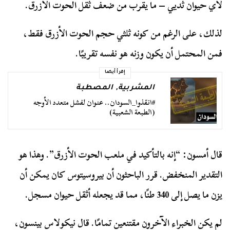
لأي حيوان ثديي – ما يقرب من ضعف ثقل الحوت الأزرق.
لذلك، على الرغم من كونه ثلثي حجم الحوت الأزرق فقط،
فمن المحتمل أن يكون وزنه هو نفسه تقريبًا.
إقرأ أيضا
المشربية
,
المصطبة
#انقذوا_السودان.. عنوان لفشل متعدد الأوجه
(الطبعة الشعبية)
قال أمسون: “إنه بالتأكيد في ملعب الحوت الأزرق”. وهذا هو
التقدير المنخفض. قرر الباحثون أن بيروسيتوس كان يمكن أن
يزن ما يصل إلى 340 طنًا، مما قد يجعله أثقل حيوان مسجل.
لم يكن الخبراء الآخرون مقتنعين تمامًا. قال نيكولاس بينسون،