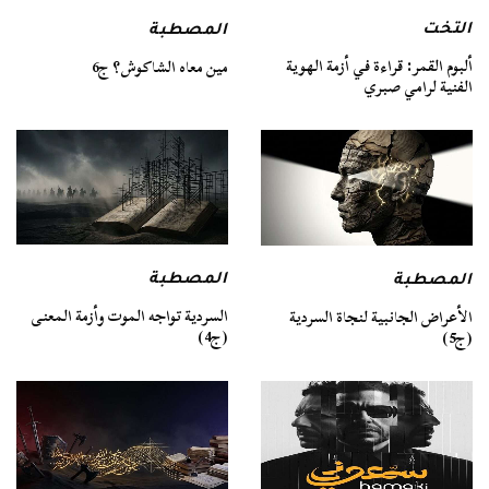
التخت
المصطبة
ألبوم القمر: قراءة في أزمة الهوية
مين معاه الشاكوش؟ ج6
الفنية لرامي صبري
المصطبة
المصطبة
السردية تواجه الموت وأزمة المعنى
الأعراض الجانبية لنجاة السردية
(ج4)
(ج5)