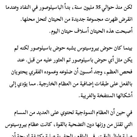
لكن منذ حوالي 35 مليون سنة، بدأ الباسيلوصور في النفاد وعندما
انقرض ظهرت مجموعة جديدة من الحيتان لتحل محلها.
أصبحت هذه الحيتان أسلاف حيتان اليوم.
بينما كان حوض بيروسيتوس يشبه حوض باسيلوصور لكنه لم
يكن مثل أي حوض باسيلوصور تم العثور عليه من قبل. عند
فحص العظم، وجد أمسون أن ضلوعه وعموده الفقري يحتويان
بالفعل على طبقات إضافية من العظام الخارجية. مما يؤدي إلى
أشكالها المنتفخة والغريبة.
في حين أن العظام النموذجية تحتوي على العديد من المسام
التي تقلل من وزنها دون التضحية بالقوة، كانت عظام بيروسيتوس
صلبة طوال الوقت. في الواقع، الحفرية صلبة وكثيفة لدرجة أن