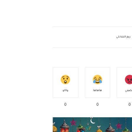
ريم الشاذلي
ضبني
هاهاها
واااو
0
0
0