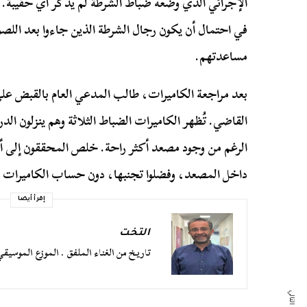
الإجرائي الذي وضعه ضباط الشرطة لم يذكر أي حقيبة. ذل
في احتمال أن يكون رجال الشرطة الذين جاءوا بعد اللصوص
مساعدتهم.
بعد مراجعة الكاميرات، طالب المدعي العام بالقبض عل
القاضي. تُظهر الكاميرات الضباط الثلاثة وهم ينزلون الد
الرغم من وجود مصعد أكثر راحة. خلص المحققون إلى أن 
داخل المصعد، وفضلوا تجنبها، دون حساب الكاميرات ف
إقرأ أيضا
التخت
تاريخ من الغناء الملفق . الموزع الموسي