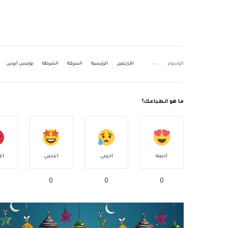
الوسوم
الأرجنتين
الرئيسية
السرقة
الشرطة
بوينس آيرس
ما هو انطباعك؟
أحببته
أحزنني
أعجبني
أغ
0
0
0